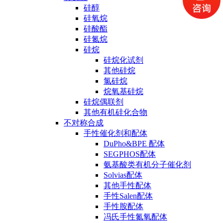
硅醇
硅氧烷
硅酸酯
硅氮烷
硅烷
硅烷化试剂
其他硅烷
氯硅烷
烷氧基硅烷
硅烷偶联剂
其他有机硅化合物
不对称合成
手性催化剂和配体
DuPho&BPE 配体
SEGPHOS配体
氨基酸类有机分子催化剂
Solvias配体
其他手性配体
手性Salen配体
手性胺配体
冯氏手性氮氧配体