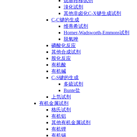
烷基转移试剂
溴化试剂
其他非卤化C-X键生成试剂
C-C键的生成
维蒂希试剂
Horner-Wadsworth-Emmons试剂
脱氧唑
磷酸化反应
其他合成试剂
胺化反应
有机酸
有机碱
C-S键的生成
多硫试剂
Bunte盐
上氘试剂
有机金属试剂
格氏试剂
有机铝
其他有机金属试剂
有机锂
有机锡