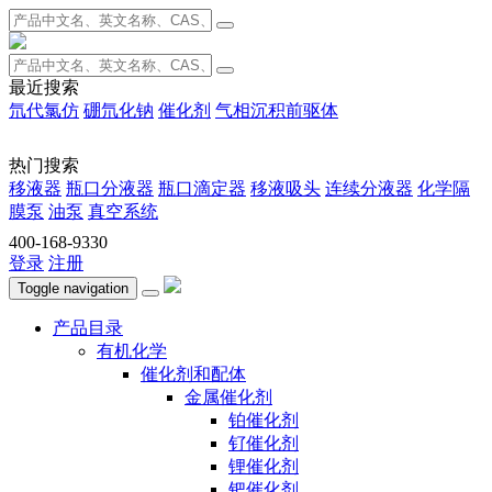
最近搜索
氘代氯仿
硼氘化钠
催化剂
气相沉积前驱体
热门搜索
移液器
瓶口分液器
瓶口滴定器
移液吸头
连续分液器
化学隔
膜泵
油泵
真空系统
400-168-9330
登录
注册
Toggle navigation
产品目录
有机化学
催化剂和配体
金属催化剂
铂催化剂
钌催化剂
锂催化剂
钯催化剂