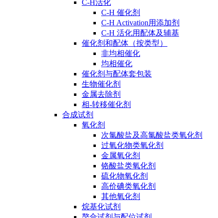
C-H活化
C-H 催化剂
C-H Activation用添加剂
C-H 活化用配体及辅基
催化剂和配体（按类型）
非均相催化
均相催化
催化剂与配体套包装
生物催化剂
金属去除剂
相-转移催化剂
合成试剂
氧化剂
次氯酸盐及高氯酸盐类氧化剂
过氧化物类氧化剂
金属氧化剂
铬酸盐类氧化剂
硫化物氧化剂
高价碘类氧化剂
其他氧化剂
烷基化试剂
螯合试剂与配位试剂