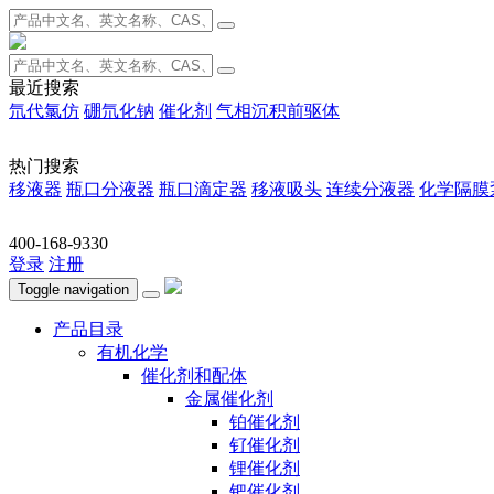
最近搜索
氘代氯仿
硼氘化钠
催化剂
气相沉积前驱体
热门搜索
移液器
瓶口分液器
瓶口滴定器
移液吸头
连续分液器
化学隔膜
400-168-9330
登录
注册
Toggle navigation
产品目录
有机化学
催化剂和配体
金属催化剂
铂催化剂
钌催化剂
锂催化剂
钯催化剂