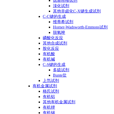
烷基转移试剂
溴化试剂
其他非卤化C-X键生成试剂
C-C键的生成
维蒂希试剂
Horner-Wadsworth-Emmons试剂
脱氧唑
磷酸化反应
其他合成试剂
胺化反应
有机酸
有机碱
C-S键的生成
多硫试剂
Bunte盐
上氘试剂
有机金属试剂
格氏试剂
有机铝
其他有机金属试剂
有机锂
有机锡