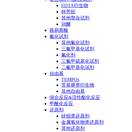
EDTA衍生物
杯芳烃
其他螯合试剂
冠醚
路易斯酸
氟化试剂
其他氟化试剂
三氟甲基化试剂
氟化剂
三氟甲硫基化试剂
二氟甲基化试剂
自由基
TEMPOs
苦基肼类衍生物
其他自由基
缩合反应&活性酯化反应
甲酰化反应
还原剂
硅烷类还原剂
金属氢化物类还原剂
其他还原剂