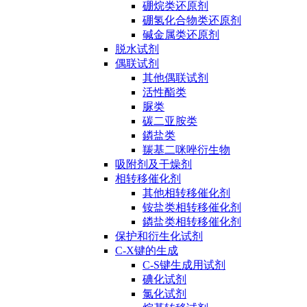
硼烷类还原剂
硼氢化合物类还原剂
碱金属类还原剂
脱水试剂
偶联试剂
其他偶联试剂
活性酯类
脲类
碳二亚胺类
鏻盐类
羰基二咪唑衍生物
吸附剂及干燥剂
相转移催化剂
其他相转移催化剂
铵盐类相转移催化剂
鏻盐类相转移催化剂
保护和衍生化试剂
C-X键的生成
C-S键生成用试剂
碘化试剂
氯化试剂