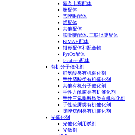
氮杂卡宾配体
胺配体
恶唑啉配体
烯配体
其他配体
联吡啶配体, 三联吡啶配体
BIMAH配体
钳形配体和配合物
PyrOx配体
Jacobsen配体
有机分子催化剂
脯氨酸类有机催化剂
手性膦酸类有机催化剂
其他有机分子催化剂
手性方酰胺类有机催化剂
手性三氟膦酰胺类有机催化剂
手性硫脲类有机催化剂
咪唑烷酮类有机催化剂
光催化剂
光催化剂用试剂
光敏剂