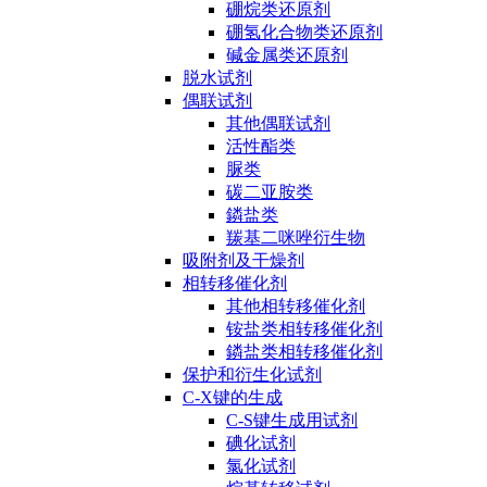
硼烷类还原剂
硼氢化合物类还原剂
碱金属类还原剂
脱水试剂
偶联试剂
其他偶联试剂
活性酯类
脲类
碳二亚胺类
鏻盐类
羰基二咪唑衍生物
吸附剂及干燥剂
相转移催化剂
其他相转移催化剂
铵盐类相转移催化剂
鏻盐类相转移催化剂
保护和衍生化试剂
C-X键的生成
C-S键生成用试剂
碘化试剂
氯化试剂