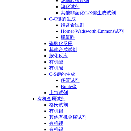
烷基转移试剂
溴化试剂
其他非卤化C-X键生成试剂
C-C键的生成
维蒂希试剂
Horner-Wadsworth-Emmons试剂
脱氧唑
磷酸化反应
其他合成试剂
胺化反应
有机酸
有机碱
C-S键的生成
多硫试剂
Bunte盐
上氘试剂
有机金属试剂
格氏试剂
有机铝
其他有机金属试剂
有机锂
有机锡