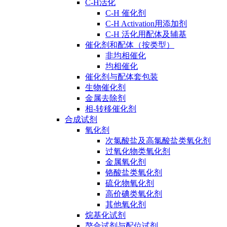
C-H活化
C-H 催化剂
C-H Activation用添加剂
C-H 活化用配体及辅基
催化剂和配体（按类型）
非均相催化
均相催化
催化剂与配体套包装
生物催化剂
金属去除剂
相-转移催化剂
合成试剂
氧化剂
次氯酸盐及高氯酸盐类氧化剂
过氧化物类氧化剂
金属氧化剂
铬酸盐类氧化剂
硫化物氧化剂
高价碘类氧化剂
其他氧化剂
烷基化试剂
螯合试剂与配位试剂