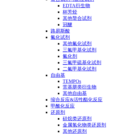
EDTA衍生物
杯芳烃
其他螯合试剂
冠醚
路易斯酸
氟化试剂
其他氟化试剂
三氟甲基化试剂
氟化剂
三氟甲硫基化试剂
二氟甲基化试剂
自由基
TEMPOs
苦基肼类衍生物
其他自由基
缩合反应&活性酯化反应
甲酰化反应
还原剂
硅烷类还原剂
金属氢化物类还原剂
其他还原剂