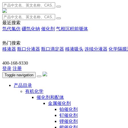
最近搜索
氘代氯仿
硼氘化钠
催化剂
气相沉积前驱体
热门搜索
移液器
瓶口分液器
瓶口滴定器
移液吸头
连续分液器
化学隔膜
400-168-9330
登录
注册
Toggle navigation
产品目录
有机化学
催化剂和配体
金属催化剂
铂催化剂
钌催化剂
锂催化剂
钯催化剂