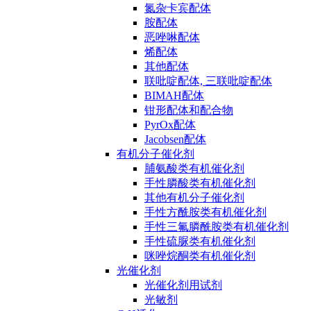
氮杂卡宾配体
胺配体
恶唑啉配体
烯配体
其他配体
联吡啶配体, 三联吡啶配体
BIMAH配体
钳形配体和配合物
PyrOx配体
Jacobsen配体
有机分子催化剂
脯氨酸类有机催化剂
手性膦酸类有机催化剂
其他有机分子催化剂
手性方酰胺类有机催化剂
手性三氟膦酰胺类有机催化剂
手性硫脲类有机催化剂
咪唑烷酮类有机催化剂
光催化剂
光催化剂用试剂
光敏剂