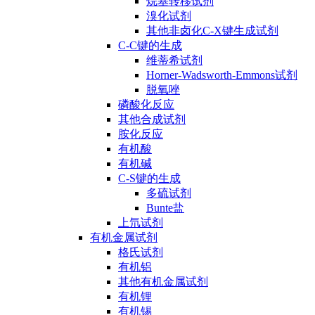
烷基转移试剂
溴化试剂
其他非卤化C-X键生成试剂
C-C键的生成
维蒂希试剂
Horner-Wadsworth-Emmons试剂
脱氧唑
磷酸化反应
其他合成试剂
胺化反应
有机酸
有机碱
C-S键的生成
多硫试剂
Bunte盐
上氘试剂
有机金属试剂
格氏试剂
有机铝
其他有机金属试剂
有机锂
有机锡