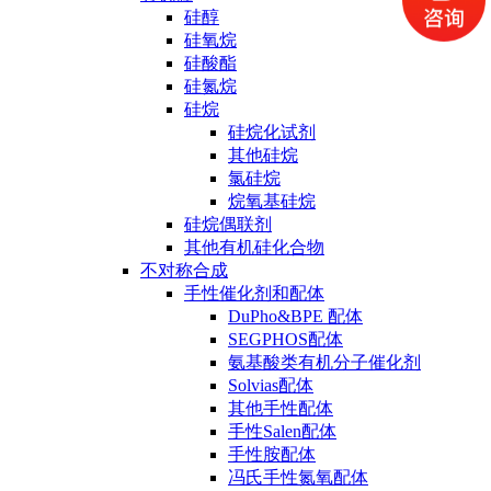
硅醇
硅氧烷
硅酸酯
硅氮烷
硅烷
硅烷化试剂
其他硅烷
氯硅烷
烷氧基硅烷
硅烷偶联剂
其他有机硅化合物
不对称合成
手性催化剂和配体
DuPho&BPE 配体
SEGPHOS配体
氨基酸类有机分子催化剂
Solvias配体
其他手性配体
手性Salen配体
手性胺配体
冯氏手性氮氧配体