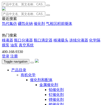
最近搜索
氘代氯仿
硼氘化钠
催化剂
气相沉积前驱体
热门搜索
移液器
瓶口分液器
瓶口滴定器
移液吸头
连续分液器
化学隔
膜泵
油泵
真空系统
400-168-9330
登录
注册
Toggle navigation
产品目录
有机化学
催化剂和配体
金属催化剂
铂催化剂
钌催化剂
锂催化剂
钯催化剂