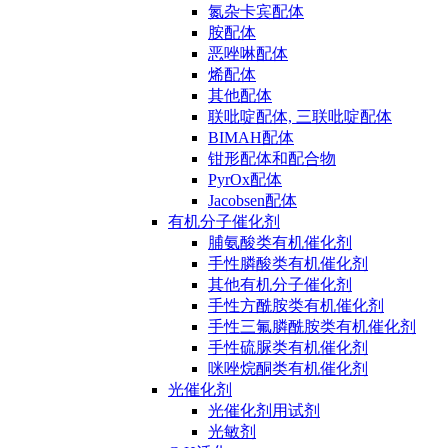
氮杂卡宾配体
胺配体
恶唑啉配体
烯配体
其他配体
联吡啶配体, 三联吡啶配体
BIMAH配体
钳形配体和配合物
PyrOx配体
Jacobsen配体
有机分子催化剂
脯氨酸类有机催化剂
手性膦酸类有机催化剂
其他有机分子催化剂
手性方酰胺类有机催化剂
手性三氟膦酰胺类有机催化剂
手性硫脲类有机催化剂
咪唑烷酮类有机催化剂
光催化剂
光催化剂用试剂
光敏剂