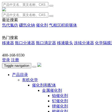
最近搜索
氘代氯仿
硼氘化钠
催化剂
气相沉积前驱体
热门搜索
移液器
瓶口分液器
瓶口滴定器
移液吸头
连续分液器
化学隔膜
400-168-9330
登录
注册
Toggle navigation
产品目录
有机化学
催化剂和配体
金属催化剂
铂催化剂
钌催化剂
锂催化剂
钯催化剂