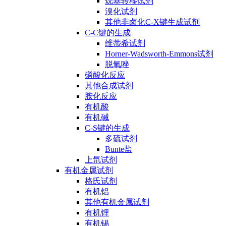
烷基转移试剂
溴化试剂
其他非卤化C-X键生成试剂
C-C键的生成
维蒂希试剂
Horner-Wadsworth-Emmons试剂
脱氧唑
磷酸化反应
其他合成试剂
胺化反应
有机酸
有机碱
C-S键的生成
多硫试剂
Bunte盐
上氘试剂
有机金属试剂
格氏试剂
有机铝
其他有机金属试剂
有机锂
有机锡