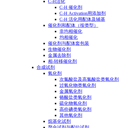
C-H活化
C-H 催化剂
C-H Activation用添加剂
C-H 活化用配体及辅基
催化剂和配体（按类型）
非均相催化
均相催化
催化剂与配体套包装
生物催化剂
金属去除剂
相-转移催化剂
合成试剂
氧化剂
次氯酸盐及高氯酸盐类氧化剂
过氧化物类氧化剂
金属氧化剂
铬酸盐类氧化剂
硫化物氧化剂
高价碘类氧化剂
其他氧化剂
烷基化试剂
螯合试剂与配位试剂