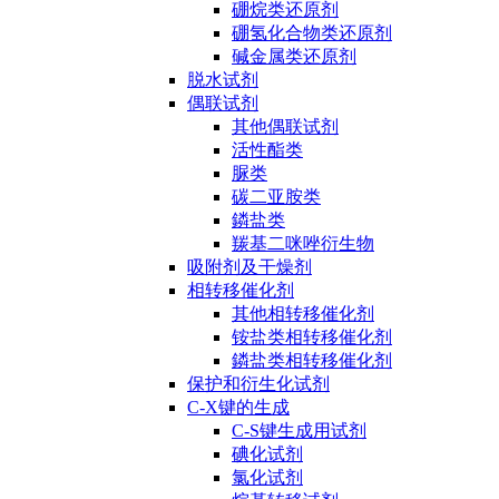
硼烷类还原剂
硼氢化合物类还原剂
碱金属类还原剂
脱水试剂
偶联试剂
其他偶联试剂
活性酯类
脲类
碳二亚胺类
鏻盐类
羰基二咪唑衍生物
吸附剂及干燥剂
相转移催化剂
其他相转移催化剂
铵盐类相转移催化剂
鏻盐类相转移催化剂
保护和衍生化试剂
C-X键的生成
C-S键生成用试剂
碘化试剂
氯化试剂