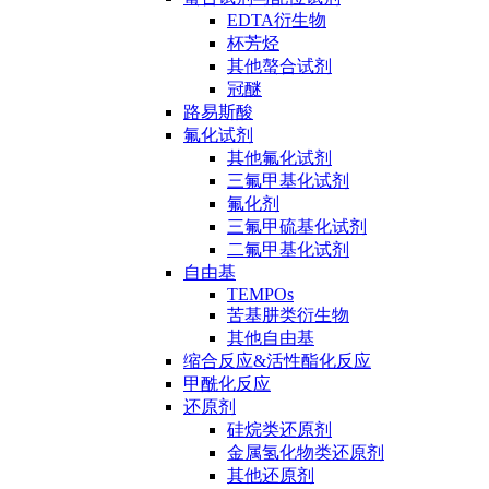
EDTA衍生物
杯芳烃
其他螯合试剂
冠醚
路易斯酸
氟化试剂
其他氟化试剂
三氟甲基化试剂
氟化剂
三氟甲硫基化试剂
二氟甲基化试剂
自由基
TEMPOs
苦基肼类衍生物
其他自由基
缩合反应&活性酯化反应
甲酰化反应
还原剂
硅烷类还原剂
金属氢化物类还原剂
其他还原剂