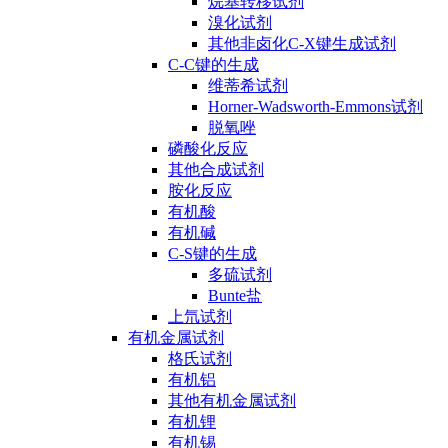
烷基转移试剂
溴化试剂
其他非卤化C-X键生成试剂
C-C键的生成
维蒂希试剂
Horner-Wadsworth-Emmons试剂
脱氧唑
磷酸化反应
其他合成试剂
胺化反应
有机酸
有机碱
C-S键的生成
多硫试剂
Bunte盐
上氘试剂
有机金属试剂
格氏试剂
有机铝
其他有机金属试剂
有机锂
有机锡