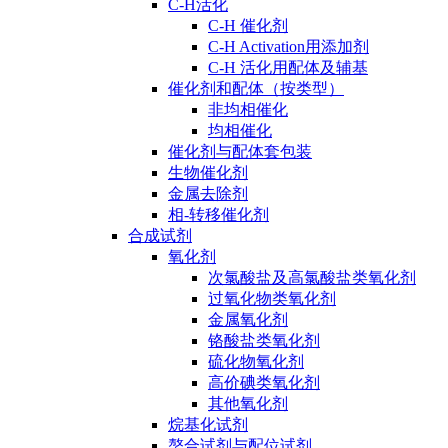
C-H活化
C-H 催化剂
C-H Activation用添加剂
C-H 活化用配体及辅基
催化剂和配体（按类型）
非均相催化
均相催化
催化剂与配体套包装
生物催化剂
金属去除剂
相-转移催化剂
合成试剂
氧化剂
次氯酸盐及高氯酸盐类氧化剂
过氧化物类氧化剂
金属氧化剂
铬酸盐类氧化剂
硫化物氧化剂
高价碘类氧化剂
其他氧化剂
烷基化试剂
螯合试剂与配位试剂