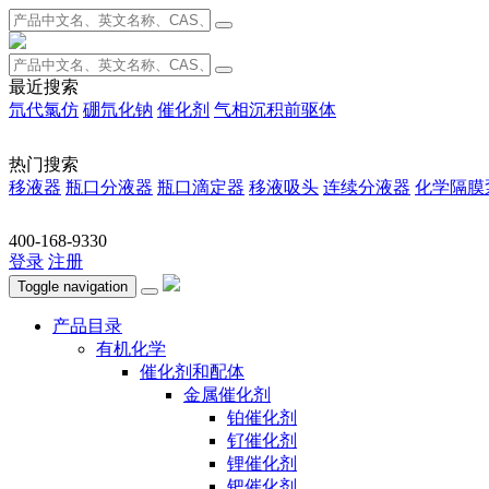
最近搜索
氘代氯仿
硼氘化钠
催化剂
气相沉积前驱体
热门搜索
移液器
瓶口分液器
瓶口滴定器
移液吸头
连续分液器
化学隔膜
400-168-9330
登录
注册
Toggle navigation
产品目录
有机化学
催化剂和配体
金属催化剂
铂催化剂
钌催化剂
锂催化剂
钯催化剂