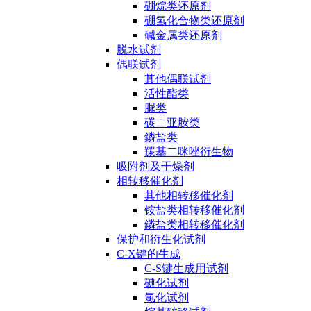
硼烷类还原剂
硼氢化合物类还原剂
碱金属类还原剂
脱水试剂
偶联试剂
其他偶联试剂
活性酯类
脲类
碳二亚胺类
鏻盐类
羰基二咪唑衍生物
吸附剂及干燥剂
相转移催化剂
其他相转移催化剂
铵盐类相转移催化剂
鏻盐类相转移催化剂
保护和衍生化试剂
C-X键的生成
C-S键生成用试剂
碘化试剂
氯化试剂