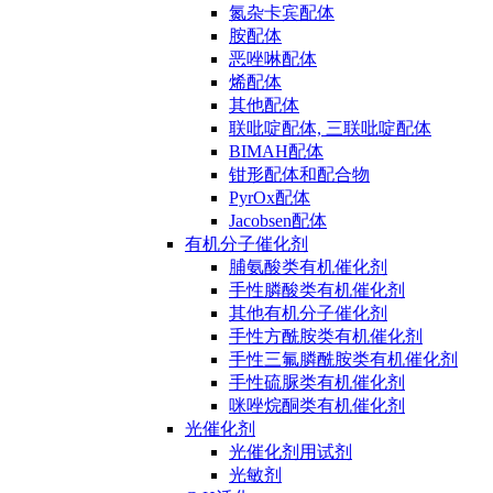
氮杂卡宾配体
胺配体
恶唑啉配体
烯配体
其他配体
联吡啶配体, 三联吡啶配体
BIMAH配体
钳形配体和配合物
PyrOx配体
Jacobsen配体
有机分子催化剂
脯氨酸类有机催化剂
手性膦酸类有机催化剂
其他有机分子催化剂
手性方酰胺类有机催化剂
手性三氟膦酰胺类有机催化剂
手性硫脲类有机催化剂
咪唑烷酮类有机催化剂
光催化剂
光催化剂用试剂
光敏剂