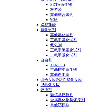
EDTA衍生物
杯芳烃
其他螯合试剂
冠醚
路易斯酸
氟化试剂
其他氟化试剂
三氟甲基化试剂
氟化剂
三氟甲硫基化试剂
二氟甲基化试剂
自由基
TEMPOs
苦基肼类衍生物
其他自由基
缩合反应&活性酯化反应
甲酰化反应
还原剂
硅烷类还原剂
金属氢化物类还原剂
其他还原剂