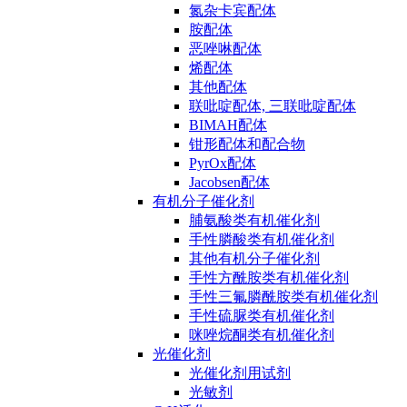
氮杂卡宾配体
胺配体
恶唑啉配体
烯配体
其他配体
联吡啶配体, 三联吡啶配体
BIMAH配体
钳形配体和配合物
PyrOx配体
Jacobsen配体
有机分子催化剂
脯氨酸类有机催化剂
手性膦酸类有机催化剂
其他有机分子催化剂
手性方酰胺类有机催化剂
手性三氟膦酰胺类有机催化剂
手性硫脲类有机催化剂
咪唑烷酮类有机催化剂
光催化剂
光催化剂用试剂
光敏剂