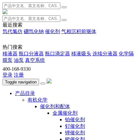
最近搜索
氘代氯仿
硼氘化钠
催化剂
气相沉积前驱体
热门搜索
移液器
瓶口分液器
瓶口滴定器
移液吸头
连续分液器
化学隔
膜泵
油泵
真空系统
400-168-9330
登录
注册
Toggle navigation
产品目录
有机化学
催化剂和配体
金属催化剂
铂催化剂
钌催化剂
锂催化剂
钯催化剂