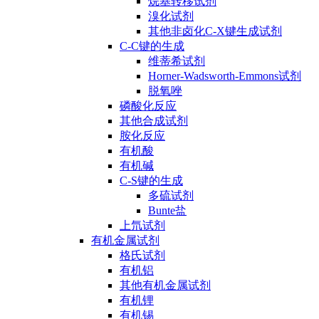
烷基转移试剂
溴化试剂
其他非卤化C-X键生成试剂
C-C键的生成
维蒂希试剂
Horner-Wadsworth-Emmons试剂
脱氧唑
磷酸化反应
其他合成试剂
胺化反应
有机酸
有机碱
C-S键的生成
多硫试剂
Bunte盐
上氘试剂
有机金属试剂
格氏试剂
有机铝
其他有机金属试剂
有机锂
有机锡