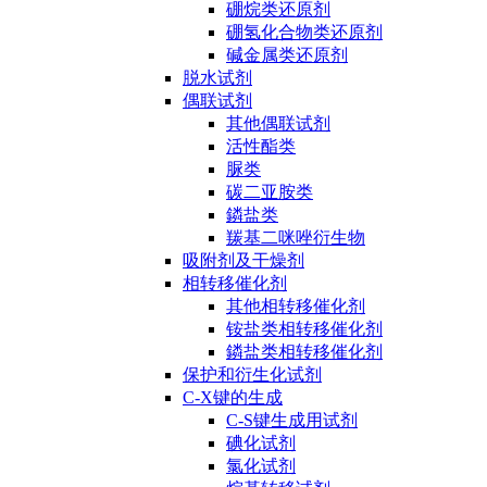
硼烷类还原剂
硼氢化合物类还原剂
碱金属类还原剂
脱水试剂
偶联试剂
其他偶联试剂
活性酯类
脲类
碳二亚胺类
鏻盐类
羰基二咪唑衍生物
吸附剂及干燥剂
相转移催化剂
其他相转移催化剂
铵盐类相转移催化剂
鏻盐类相转移催化剂
保护和衍生化试剂
C-X键的生成
C-S键生成用试剂
碘化试剂
氯化试剂