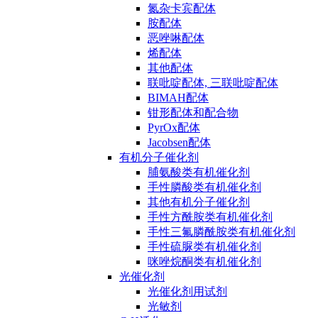
氮杂卡宾配体
胺配体
恶唑啉配体
烯配体
其他配体
联吡啶配体, 三联吡啶配体
BIMAH配体
钳形配体和配合物
PyrOx配体
Jacobsen配体
有机分子催化剂
脯氨酸类有机催化剂
手性膦酸类有机催化剂
其他有机分子催化剂
手性方酰胺类有机催化剂
手性三氟膦酰胺类有机催化剂
手性硫脲类有机催化剂
咪唑烷酮类有机催化剂
光催化剂
光催化剂用试剂
光敏剂