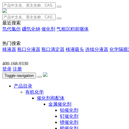
最近搜索
氘代氯仿
硼氘化钠
催化剂
气相沉积前驱体
热门搜索
移液器
瓶口分液器
瓶口滴定器
移液吸头
连续分液器
化学隔膜
400-168-9330
登录
注册
Toggle navigation
产品目录
有机化学
催化剂和配体
金属催化剂
铂催化剂
钌催化剂
锂催化剂
钯催化剂