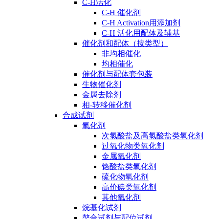
C-H活化
C-H 催化剂
C-H Activation用添加剂
C-H 活化用配体及辅基
催化剂和配体（按类型）
非均相催化
均相催化
催化剂与配体套包装
生物催化剂
金属去除剂
相-转移催化剂
合成试剂
氧化剂
次氯酸盐及高氯酸盐类氧化剂
过氧化物类氧化剂
金属氧化剂
铬酸盐类氧化剂
硫化物氧化剂
高价碘类氧化剂
其他氧化剂
烷基化试剂
螯合试剂与配位试剂