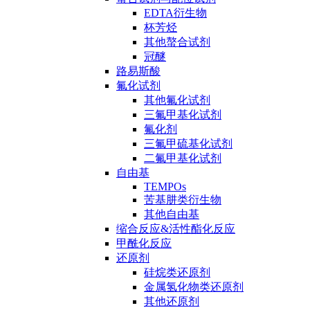
EDTA衍生物
杯芳烃
其他螯合试剂
冠醚
路易斯酸
氟化试剂
其他氟化试剂
三氟甲基化试剂
氟化剂
三氟甲硫基化试剂
二氟甲基化试剂
自由基
TEMPOs
苦基肼类衍生物
其他自由基
缩合反应&活性酯化反应
甲酰化反应
还原剂
硅烷类还原剂
金属氢化物类还原剂
其他还原剂