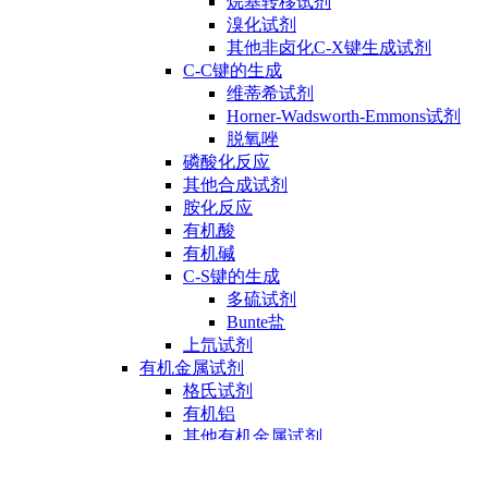
烷基转移试剂
溴化试剂
其他非卤化C-X键生成试剂
C-C键的生成
维蒂希试剂
Horner-Wadsworth-Emmons试剂
脱氧唑
磷酸化反应
其他合成试剂
胺化反应
有机酸
有机碱
C-S键的生成
多硫试剂
Bunte盐
上氘试剂
有机金属试剂
格氏试剂
有机铝
其他有机金属试剂
有机锂
有机锡