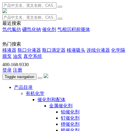
最近搜索
氘代氯仿
硼氘化钠
催化剂
气相沉积前驱体
热门搜索
移液器
瓶口分液器
瓶口滴定器
移液吸头
连续分液器
化学隔
膜泵
油泵
真空系统
400-168-9330
登录
注册
Toggle navigation
产品目录
有机化学
催化剂和配体
金属催化剂
铂催化剂
钌催化剂
锂催化剂
钯催化剂