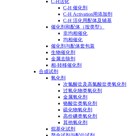
C-H活化
C-H 催化剂
C-H Activation用添加剂
C-H 活化用配体及辅基
催化剂和配体（按类型）
非均相催化
均相催化
催化剂与配体套包装
生物催化剂
金属去除剂
相-转移催化剂
合成试剂
氧化剂
次氯酸盐及高氯酸盐类氧化剂
过氧化物类氧化剂
金属氧化剂
铬酸盐类氧化剂
硫化物氧化剂
高价碘类氧化剂
其他氧化剂
烷基化试剂
螯合试剂与配位试剂