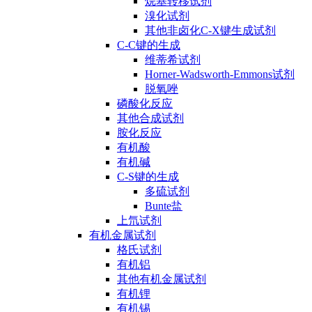
烷基转移试剂
溴化试剂
其他非卤化C-X键生成试剂
C-C键的生成
维蒂希试剂
Horner-Wadsworth-Emmons试剂
脱氧唑
磷酸化反应
其他合成试剂
胺化反应
有机酸
有机碱
C-S键的生成
多硫试剂
Bunte盐
上氘试剂
有机金属试剂
格氏试剂
有机铝
其他有机金属试剂
有机锂
有机锡