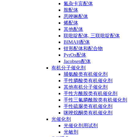
氮杂卡宾配体
胺配体
恶唑啉配体
烯配体
其他配体
联吡啶配体, 三联吡啶配体
BIMAH配体
钳形配体和配合物
PyrOx配体
Jacobsen配体
有机分子催化剂
脯氨酸类有机催化剂
手性膦酸类有机催化剂
其他有机分子催化剂
手性方酰胺类有机催化剂
手性三氟膦酰胺类有机催化剂
手性硫脲类有机催化剂
咪唑烷酮类有机催化剂
光催化剂
光催化剂用试剂
光敏剂