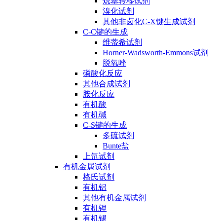
烷基转移试剂
溴化试剂
其他非卤化C-X键生成试剂
C-C键的生成
维蒂希试剂
Horner-Wadsworth-Emmons试剂
脱氧唑
磷酸化反应
其他合成试剂
胺化反应
有机酸
有机碱
C-S键的生成
多硫试剂
Bunte盐
上氘试剂
有机金属试剂
格氏试剂
有机铝
其他有机金属试剂
有机锂
有机锡