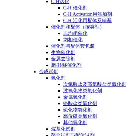
C-H活化
C-H 催化剂
C-H Activation用添加剂
C-H 活化用配体及辅基
催化剂和配体（按类型）
非均相催化
均相催化
催化剂与配体套包装
生物催化剂
金属去除剂
相-转移催化剂
合成试剂
氧化剂
次氯酸盐及高氯酸盐类氧化剂
过氧化物类氧化剂
金属氧化剂
铬酸盐类氧化剂
硫化物氧化剂
高价碘类氧化剂
其他氧化剂
烷基化试剂
螯合试剂与配位试剂