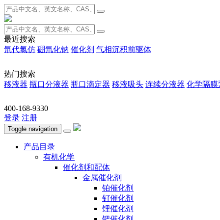
最近搜索
氘代氯仿
硼氘化钠
催化剂
气相沉积前驱体
热门搜索
移液器
瓶口分液器
瓶口滴定器
移液吸头
连续分液器
化学隔膜
400-168-9330
登录
注册
Toggle navigation
产品目录
有机化学
催化剂和配体
金属催化剂
铂催化剂
钌催化剂
锂催化剂
钯催化剂