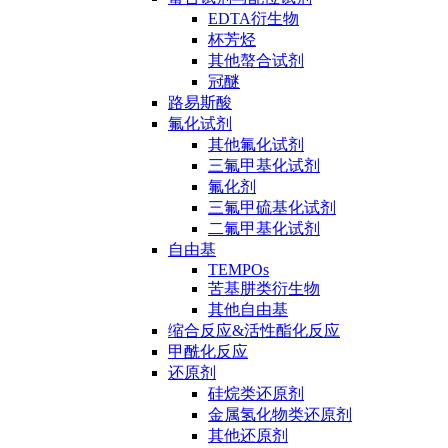
EDTA衍生物
杯芳烃
其他螯合试剂
冠醚
路易斯酸
氟化试剂
其他氟化试剂
三氟甲基化试剂
氟化剂
三氟甲硫基化试剂
二氟甲基化试剂
自由基
TEMPOs
苦基肼类衍生物
其他自由基
缩合反应&活性酯化反应
甲酰化反应
还原剂
硅烷类还原剂
金属氢化物类还原剂
其他还原剂