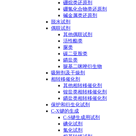
硼烷类还原剂
硼氢化合物类还原剂
碱金属类还原剂
脱水试剂
偶联试剂
其他偶联试剂
活性酯类
脲类
碳二亚胺类
鏻盐类
羰基二咪唑衍生物
吸附剂及干燥剂
相转移催化剂
其他相转移催化剂
铵盐类相转移催化剂
鏻盐类相转移催化剂
保护和衍生化试剂
C-X键的生成
C-S键生成用试剂
碘化试剂
氯化试剂