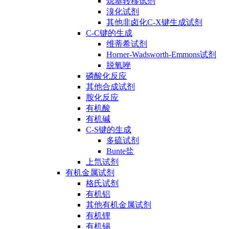
烷基转移试剂
溴化试剂
其他非卤化C-X键生成试剂
C-C键的生成
维蒂希试剂
Horner-Wadsworth-Emmons试剂
脱氧唑
磷酸化反应
其他合成试剂
胺化反应
有机酸
有机碱
C-S键的生成
多硫试剂
Bunte盐
上氘试剂
有机金属试剂
格氏试剂
有机铝
其他有机金属试剂
有机锂
有机锡