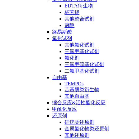
EDTA衍生物
杯芳烃
其他螯合试剂
冠醚
路易斯酸
氟化试剂
其他氟化试剂
三氟甲基化试剂
氟化剂
三氟甲硫基化试剂
二氟甲基化试剂
自由基
TEMPOs
苦基肼类衍生物
其他自由基
缩合反应&活性酯化反应
甲酰化反应
还原剂
硅烷类还原剂
金属氢化物类还原剂
其他还原剂