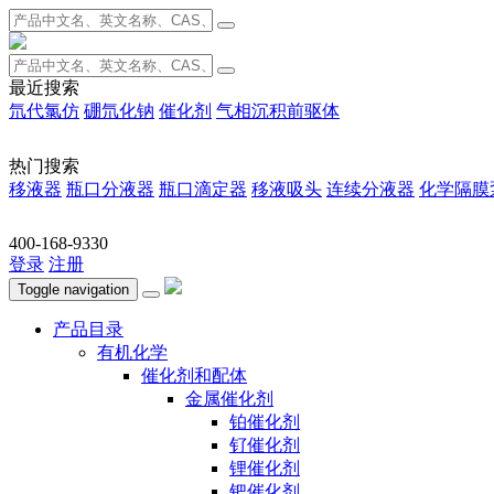
最近搜索
氘代氯仿
硼氘化钠
催化剂
气相沉积前驱体
热门搜索
移液器
瓶口分液器
瓶口滴定器
移液吸头
连续分液器
化学隔膜
400-168-9330
登录
注册
Toggle navigation
产品目录
有机化学
催化剂和配体
金属催化剂
铂催化剂
钌催化剂
锂催化剂
钯催化剂