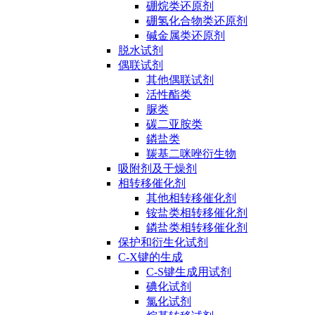
硼烷类还原剂
硼氢化合物类还原剂
碱金属类还原剂
脱水试剂
偶联试剂
其他偶联试剂
活性酯类
脲类
碳二亚胺类
鏻盐类
羰基二咪唑衍生物
吸附剂及干燥剂
相转移催化剂
其他相转移催化剂
铵盐类相转移催化剂
鏻盐类相转移催化剂
保护和衍生化试剂
C-X键的生成
C-S键生成用试剂
碘化试剂
氯化试剂