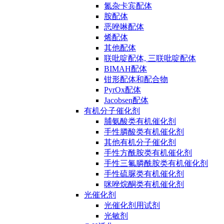
氮杂卡宾配体
胺配体
恶唑啉配体
烯配体
其他配体
联吡啶配体, 三联吡啶配体
BIMAH配体
钳形配体和配合物
PyrOx配体
Jacobsen配体
有机分子催化剂
脯氨酸类有机催化剂
手性膦酸类有机催化剂
其他有机分子催化剂
手性方酰胺类有机催化剂
手性三氟膦酰胺类有机催化剂
手性硫脲类有机催化剂
咪唑烷酮类有机催化剂
光催化剂
光催化剂用试剂
光敏剂