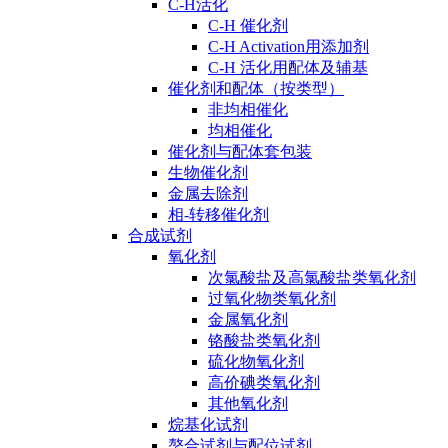
C-H活化
C-H 催化剂
C-H Activation用添加剂
C-H 活化用配体及辅基
催化剂和配体（按类型）
非均相催化
均相催化
催化剂与配体套包装
生物催化剂
金属去除剂
相-转移催化剂
合成试剂
氧化剂
次氯酸盐及高氯酸盐类氧化剂
过氧化物类氧化剂
金属氧化剂
铬酸盐类氧化剂
硫化物氧化剂
高价碘类氧化剂
其他氧化剂
烷基化试剂
螯合试剂与配位试剂