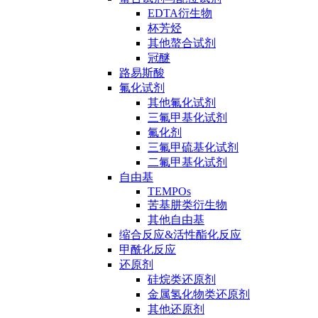
EDTA衍生物
杯芳烃
其他螯合试剂
冠醚
路易斯酸
氟化试剂
其他氟化试剂
三氟甲基化试剂
氟化剂
三氟甲硫基化试剂
二氟甲基化试剂
自由基
TEMPOs
苦基肼类衍生物
其他自由基
缩合反应&活性酯化反应
甲酰化反应
还原剂
硅烷类还原剂
金属氢化物类还原剂
其他还原剂