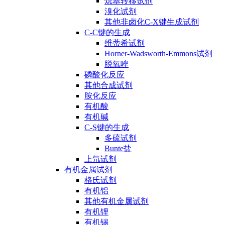
烷基转移试剂
溴化试剂
其他非卤化C-X键生成试剂
C-C键的生成
维蒂希试剂
Horner-Wadsworth-Emmons试剂
脱氧唑
磷酸化反应
其他合成试剂
胺化反应
有机酸
有机碱
C-S键的生成
多硫试剂
Bunte盐
上氘试剂
有机金属试剂
格氏试剂
有机铝
其他有机金属试剂
有机锂
有机锡