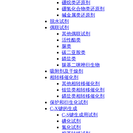
硼烷类还原剂
硼氢化合物类还原剂
碱金属类还原剂
脱水试剂
偶联试剂
其他偶联试剂
活性酯类
脲类
碳二亚胺类
鏻盐类
羰基二咪唑衍生物
吸附剂及干燥剂
相转移催化剂
其他相转移催化剂
铵盐类相转移催化剂
鏻盐类相转移催化剂
保护和衍生化试剂
C-X键的生成
C-S键生成用试剂
碘化试剂
氯化试剂