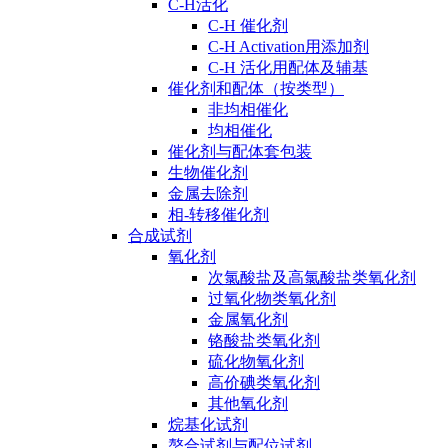
C-H活化
C-H 催化剂
C-H Activation用添加剂
C-H 活化用配体及辅基
催化剂和配体（按类型）
非均相催化
均相催化
催化剂与配体套包装
生物催化剂
金属去除剂
相-转移催化剂
合成试剂
氧化剂
次氯酸盐及高氯酸盐类氧化剂
过氧化物类氧化剂
金属氧化剂
铬酸盐类氧化剂
硫化物氧化剂
高价碘类氧化剂
其他氧化剂
烷基化试剂
螯合试剂与配位试剂