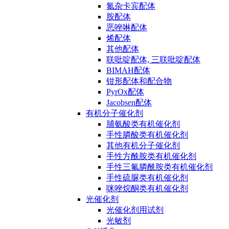
氮杂卡宾配体
胺配体
恶唑啉配体
烯配体
其他配体
联吡啶配体, 三联吡啶配体
BIMAH配体
钳形配体和配合物
PyrOx配体
Jacobsen配体
有机分子催化剂
脯氨酸类有机催化剂
手性膦酸类有机催化剂
其他有机分子催化剂
手性方酰胺类有机催化剂
手性三氟膦酰胺类有机催化剂
手性硫脲类有机催化剂
咪唑烷酮类有机催化剂
光催化剂
光催化剂用试剂
光敏剂