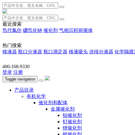
最近搜索
氘代氯仿
硼氘化钠
催化剂
气相沉积前驱体
热门搜索
移液器
瓶口分液器
瓶口滴定器
移液吸头
连续分液器
化学隔膜
400-168-9330
登录
注册
Toggle navigation
产品目录
有机化学
催化剂和配体
金属催化剂
铂催化剂
钌催化剂
锂催化剂
钯催化剂