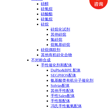
硅醇
硅氧烷
硅酸酯
硅氮烷
硅烷
硅烷化试剂
其他硅烷
氯硅烷
烷氧基硅烷
硅烷偶联剂
其他有机硅化合物
不对称合成
手性催化剂和配体
DuPho&BPE 配体
SEGPHOS配体
氨基酸类有机分子催化剂
Solvias配体
其他手性配体
手性Salen配体
手性胺配体
冯氏手性氮氧配体