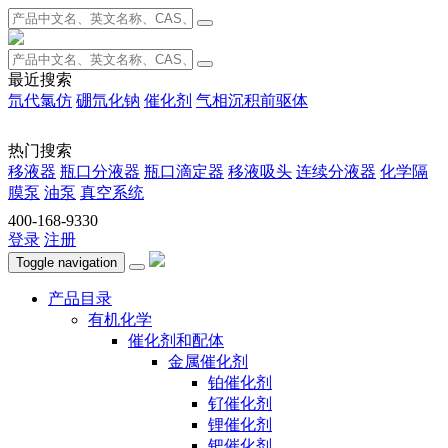
最近搜索
氘代氯仿
硼氘化钠
催化剂
气相沉积前驱体
热门搜索
移液器
瓶口分液器
瓶口滴定器
移液吸头
连续分液器
化学隔
膜泵
油泵
真空系统
400-168-9330
登录
注册
Toggle navigation
产品目录
有机化学
催化剂和配体
金属催化剂
铂催化剂
钌催化剂
锂催化剂
钯催化剂