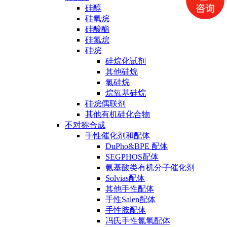
硅醇
硅氧烷
硅酸酯
硅氮烷
硅烷
硅烷化试剂
其他硅烷
氯硅烷
烷氧基硅烷
硅烷偶联剂
其他有机硅化合物
不对称合成
手性催化剂和配体
DuPho&BPE 配体
SEGPHOS配体
氨基酸类有机分子催化剂
Solvias配体
其他手性配体
手性Salen配体
手性胺配体
冯氏手性氮氧配体