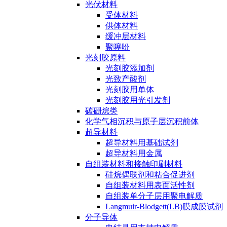
光伏材料
受体材料
供体材料
缓冲层材料
聚噻吩
光刻胶原料
光刻胶添加剂
光致产酸剂
光刻胶用单体
光刻胶用光引发剂
碳硼烷类
化学气相沉积与原子层沉积前体
超导材料
超导材料用基础试剂
超导材料用金属
自组装材料和接触印刷材料
硅烷偶联剂和粘合促进剂
自组装材料用表面活性剂
自组装单分子层用聚电解质
Langmuir-Blodgett(LB)膜成膜试剂
分子导体