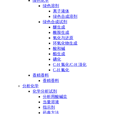
绿色化学
绿色溶剂
离子液体
绿色合成溶剂
绿色合成试剂
醚生成
酰胺生成
氧化与还原
环氧化物生成
酸和碱
酯生成
碘化
C-H 氯化/C-H 溴化
C-H 氟化
香精香料
香精香料
分析化学
化学分析试剂
分析用酸碱盐
当量溶液
指示剂
药典方法