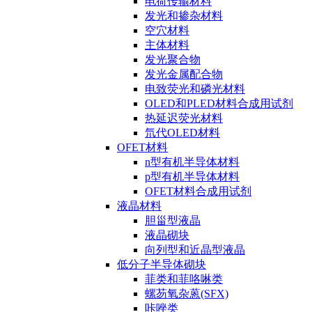
电荷传输材料
发光和掺杂材料
空穴材料
主体材料
发光聚合物
发光金属配合物
电致荧光和磷光材料
OLED和PLED材料合成用试剂
热延迟荧光材料
氘代OLED材料
OFET材料
n型有机半导体材料
p型有机半导体材料
OFET材料合成用试剂
液晶材料
胆甾型液晶
液晶砌块
向列型和近晶型液晶
低分子半导体砌块
菲类和菲咯啉类
螺芴氧杂蒽(SFX)
咔唑类