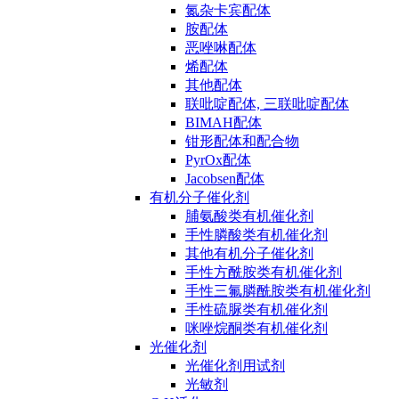
氮杂卡宾配体
胺配体
恶唑啉配体
烯配体
其他配体
联吡啶配体, 三联吡啶配体
BIMAH配体
钳形配体和配合物
PyrOx配体
Jacobsen配体
有机分子催化剂
脯氨酸类有机催化剂
手性膦酸类有机催化剂
其他有机分子催化剂
手性方酰胺类有机催化剂
手性三氟膦酰胺类有机催化剂
手性硫脲类有机催化剂
咪唑烷酮类有机催化剂
光催化剂
光催化剂用试剂
光敏剂