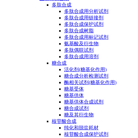
多肽合成
多肽合成用分析试剂
多肽合成用链接剂
多肽合成保护试剂
多肽合成树脂
多肽合成用标记试剂
氨基酸及衍生物
多肽偶联试剂
多肽合成用溶剂
糖合成
活化剂(糖基化作用)
糖合成分析检测试剂
酶相关试剂(糖基化作用)
糖基受体
糖基供体
糖基供体合成试剂
糖合成试剂
糖及其衍生物
核苷酸合成
纯化和脱盐耗材
核苷酸合成保护试剂