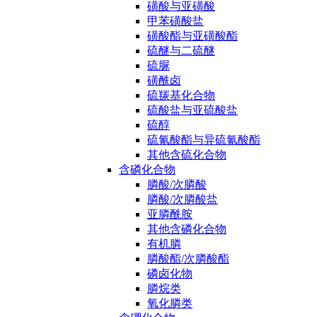
磺酸与亚磺酸
甲苯磺酸盐
磺酸酯与亚磺酸酯
硫醚与二硫醚
硫脲
磺酰卤
硫羰基化合物
硫酸盐与亚硫酸盐
硫醇
硫氰酸酯与异硫氰酸酯
其他含硫化合物
含磷化合物
膦酸/次膦酸
膦酸/次膦酸盐
亚膦酰胺
其他含磷化合物
有机膦
膦酸酯/次膦酸酯
磷卤化物
膦烷类
氧化膦类