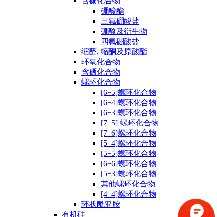
含硼化合物
硼酸酯
三氟硼酸盐
硼酸及衍生物
四氟硼酸盐
缩醛, 缩酮及原酸酯
环氧化合物
含硒化合物
螺环化合物
[6+5]螺环化合物
[6+4]螺环化合物
[6+3]螺环化合物
[7+5]-螺环化合物
[7+6]螺环化合物
[5+4]螺环化合物
[5+5]螺环化合物
[6+6]螺环化合物
[5+3]螺环化合物
其他螺环化合物
[4+4]螺环化合物
环状酰亚胺
有机硅