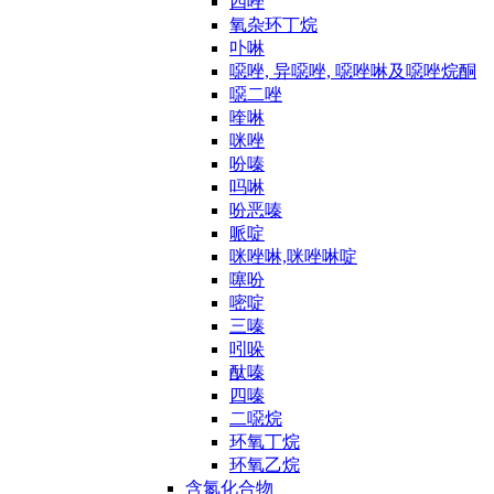
四唑
氧杂环丁烷
卟啉
噁唑, 异噁唑, 噁唑啉及噁唑烷酮
噁二唑
喹啉
咪唑
吩嗪
吗啉
吩恶嗪
哌啶
咪唑啉,咪唑啉啶
噻吩
嘧啶
三嗪
吲哚
酞嗪
四嗪
二噁烷
环氧丁烷
环氧乙烷
含氮化合物