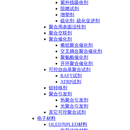
紫外线吸收剂
阻燃试剂
增塑剂
硫化剂, 硫化促进剂
聚合用表面活性剂
聚合交联剂
聚合催化剂
烯烃聚合催化剂
交叉耦合聚合催化剂
聚氨酯催化剂
开环聚合催化剂
可控自由基聚合试剂
RAFT试剂
ATRP试剂
链转移剂
聚合引发剂
热聚合引发剂
光聚合引发剂
其它可控聚合试剂
电子材料
OLED与PLED材料