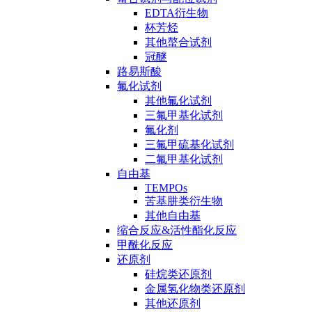
EDTA衍生物
杯芳烃
其他螯合试剂
冠醚
路易斯酸
氟化试剂
其他氟化试剂
三氟甲基化试剂
氟化剂
三氟甲硫基化试剂
二氟甲基化试剂
自由基
TEMPOs
苦基肼类衍生物
其他自由基
缩合反应&活性酯化反应
甲酰化反应
还原剂
硅烷类还原剂
金属氢化物类还原剂
其他还原剂