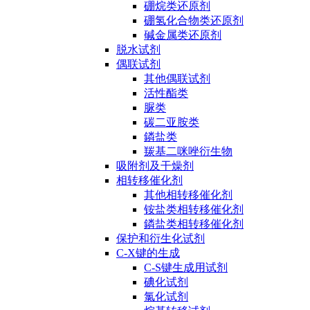
硼烷类还原剂
硼氢化合物类还原剂
碱金属类还原剂
脱水试剂
偶联试剂
其他偶联试剂
活性酯类
脲类
碳二亚胺类
鏻盐类
羰基二咪唑衍生物
吸附剂及干燥剂
相转移催化剂
其他相转移催化剂
铵盐类相转移催化剂
鏻盐类相转移催化剂
保护和衍生化试剂
C-X键的生成
C-S键生成用试剂
碘化试剂
氯化试剂