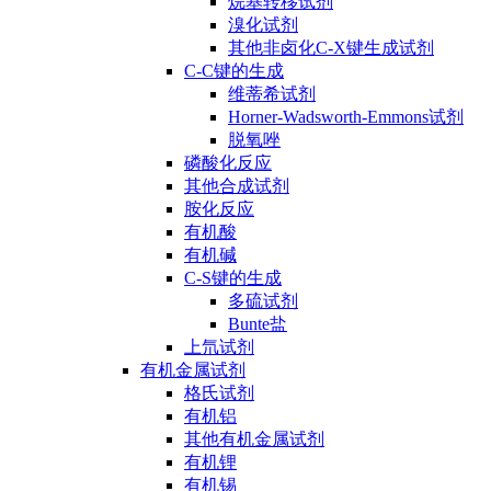
烷基转移试剂
溴化试剂
其他非卤化C-X键生成试剂
C-C键的生成
维蒂希试剂
Horner-Wadsworth-Emmons试剂
脱氧唑
磷酸化反应
其他合成试剂
胺化反应
有机酸
有机碱
C-S键的生成
多硫试剂
Bunte盐
上氘试剂
有机金属试剂
格氏试剂
有机铝
其他有机金属试剂
有机锂
有机锡