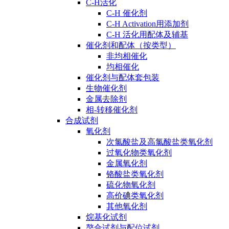
C-H活化
C-H 催化剂
C-H Activation用添加剂
C-H 活化用配体及辅基
催化剂和配体（按类型）
非均相催化
均相催化
催化剂与配体套包装
生物催化剂
金属去除剂
相-转移催化剂
合成试剂
氧化剂
次氯酸盐及高氯酸盐类氧化剂
过氧化物类氧化剂
金属氧化剂
铬酸盐类氧化剂
硫化物氧化剂
高价碘类氧化剂
其他氧化剂
烷基化试剂
螯合试剂与配位试剂