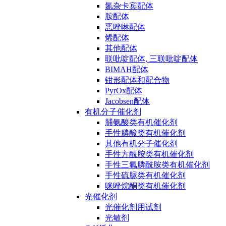
氮杂卡宾配体
胺配体
恶唑啉配体
烯配体
其他配体
联吡啶配体, 三联吡啶配体
BIMAH配体
钳形配体和配合物
PyrOx配体
Jacobsen配体
有机分子催化剂
脯氨酸类有机催化剂
手性膦酸类有机催化剂
其他有机分子催化剂
手性方酰胺类有机催化剂
手性三氟膦酰胺类有机催化剂
手性硫脲类有机催化剂
咪唑烷酮类有机催化剂
光催化剂
光催化剂用试剂
光敏剂