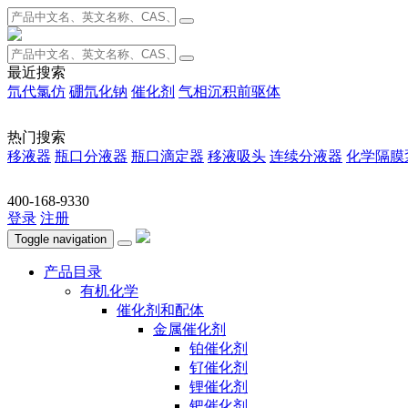
最近搜索
氘代氯仿
硼氘化钠
催化剂
气相沉积前驱体
热门搜索
移液器
瓶口分液器
瓶口滴定器
移液吸头
连续分液器
化学隔膜
400-168-9330
登录
注册
Toggle navigation
产品目录
有机化学
催化剂和配体
金属催化剂
铂催化剂
钌催化剂
锂催化剂
钯催化剂