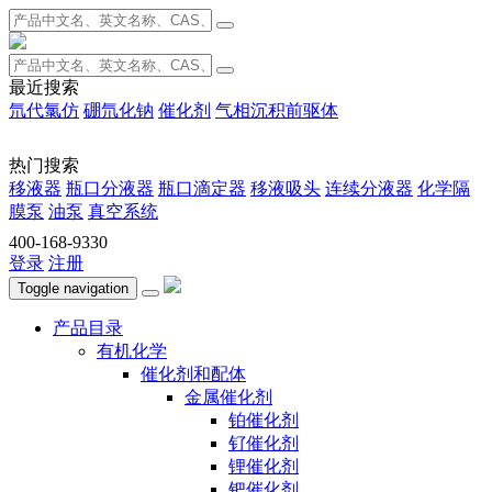
最近搜索
氘代氯仿
硼氘化钠
催化剂
气相沉积前驱体
热门搜索
移液器
瓶口分液器
瓶口滴定器
移液吸头
连续分液器
化学隔
膜泵
油泵
真空系统
400-168-9330
登录
注册
Toggle navigation
产品目录
有机化学
催化剂和配体
金属催化剂
铂催化剂
钌催化剂
锂催化剂
钯催化剂