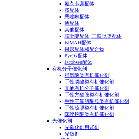
氮杂卡宾配体
胺配体
恶唑啉配体
烯配体
其他配体
联吡啶配体, 三联吡啶配体
BIMAH配体
钳形配体和配合物
PyrOx配体
Jacobsen配体
有机分子催化剂
脯氨酸类有机催化剂
手性膦酸类有机催化剂
其他有机分子催化剂
手性方酰胺类有机催化剂
手性三氟膦酰胺类有机催化剂
手性硫脲类有机催化剂
咪唑烷酮类有机催化剂
光催化剂
光催化剂用试剂
光敏剂