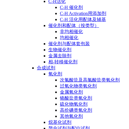
C-H活化
C-H 催化剂
C-H Activation用添加剂
C-H 活化用配体及辅基
催化剂和配体（按类型）
非均相催化
均相催化
催化剂与配体套包装
生物催化剂
金属去除剂
相-转移催化剂
合成试剂
氧化剂
次氯酸盐及高氯酸盐类氧化剂
过氧化物类氧化剂
金属氧化剂
铬酸盐类氧化剂
硫化物氧化剂
高价碘类氧化剂
其他氧化剂
烷基化试剂
螯合试剂与配位试剂