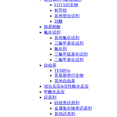
EDTA衍生物
杯芳烃
其他螯合试剂
冠醚
路易斯酸
氟化试剂
其他氟化试剂
三氟甲基化试剂
氟化剂
三氟甲硫基化试剂
二氟甲基化试剂
自由基
TEMPOs
苦基肼类衍生物
其他自由基
缩合反应&活性酯化反应
甲酰化反应
还原剂
硅烷类还原剂
金属氢化物类还原剂
其他还原剂