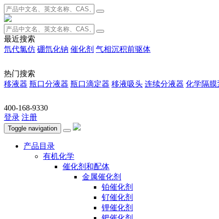
最近搜索
氘代氯仿
硼氘化钠
催化剂
气相沉积前驱体
热门搜索
移液器
瓶口分液器
瓶口滴定器
移液吸头
连续分液器
化学隔膜
400-168-9330
登录
注册
Toggle navigation
产品目录
有机化学
催化剂和配体
金属催化剂
铂催化剂
钌催化剂
锂催化剂
钯催化剂