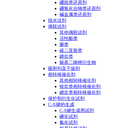
硼烷类还原剂
硼氢化合物类还原剂
碱金属类还原剂
脱水试剂
偶联试剂
其他偶联试剂
活性酯类
脲类
碳二亚胺类
鏻盐类
羰基二咪唑衍生物
吸附剂及干燥剂
相转移催化剂
其他相转移催化剂
铵盐类相转移催化剂
鏻盐类相转移催化剂
保护和衍生化试剂
C-X键的生成
C-S键生成用试剂
碘化试剂
氯化试剂