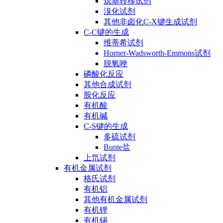
烷基转移试剂
溴化试剂
其他非卤化C-X键生成试剂
C-C键的生成
维蒂希试剂
Horner-Wadsworth-Emmons试剂
脱氧唑
磷酸化反应
其他合成试剂
胺化反应
有机酸
有机碱
C-S键的生成
多硫试剂
Bunte盐
上氘试剂
有机金属试剂
格氏试剂
有机铝
其他有机金属试剂
有机锂
有机锡