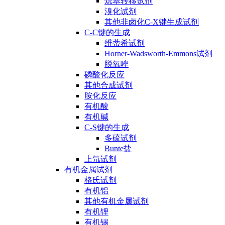
烷基转移试剂
溴化试剂
其他非卤化C-X键生成试剂
C-C键的生成
维蒂希试剂
Horner-Wadsworth-Emmons试剂
脱氧唑
磷酸化反应
其他合成试剂
胺化反应
有机酸
有机碱
C-S键的生成
多硫试剂
Bunte盐
上氘试剂
有机金属试剂
格氏试剂
有机铝
其他有机金属试剂
有机锂
有机锡