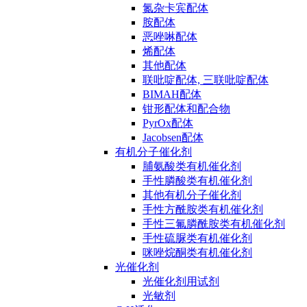
氮杂卡宾配体
胺配体
恶唑啉配体
烯配体
其他配体
联吡啶配体, 三联吡啶配体
BIMAH配体
钳形配体和配合物
PyrOx配体
Jacobsen配体
有机分子催化剂
脯氨酸类有机催化剂
手性膦酸类有机催化剂
其他有机分子催化剂
手性方酰胺类有机催化剂
手性三氟膦酰胺类有机催化剂
手性硫脲类有机催化剂
咪唑烷酮类有机催化剂
光催化剂
光催化剂用试剂
光敏剂