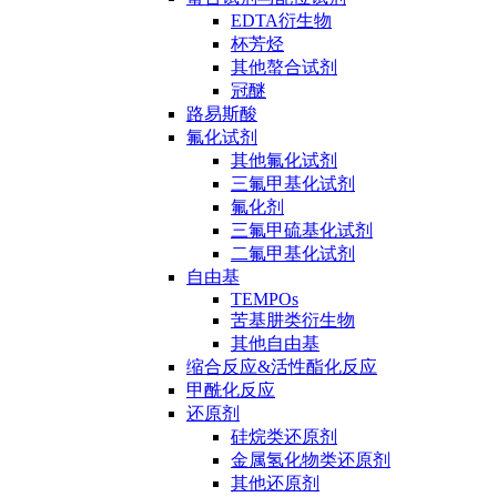
EDTA衍生物
杯芳烃
其他螯合试剂
冠醚
路易斯酸
氟化试剂
其他氟化试剂
三氟甲基化试剂
氟化剂
三氟甲硫基化试剂
二氟甲基化试剂
自由基
TEMPOs
苦基肼类衍生物
其他自由基
缩合反应&活性酯化反应
甲酰化反应
还原剂
硅烷类还原剂
金属氢化物类还原剂
其他还原剂