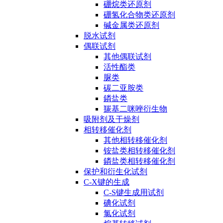
硼烷类还原剂
硼氢化合物类还原剂
碱金属类还原剂
脱水试剂
偶联试剂
其他偶联试剂
活性酯类
脲类
碳二亚胺类
鏻盐类
羰基二咪唑衍生物
吸附剂及干燥剂
相转移催化剂
其他相转移催化剂
铵盐类相转移催化剂
鏻盐类相转移催化剂
保护和衍生化试剂
C-X键的生成
C-S键生成用试剂
碘化试剂
氯化试剂