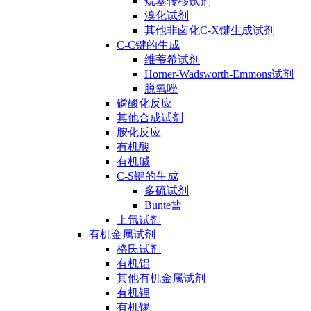
烷基转移试剂
溴化试剂
其他非卤化C-X键生成试剂
C-C键的生成
维蒂希试剂
Horner-Wadsworth-Emmons试剂
脱氧唑
磷酸化反应
其他合成试剂
胺化反应
有机酸
有机碱
C-S键的生成
多硫试剂
Bunte盐
上氘试剂
有机金属试剂
格氏试剂
有机铝
其他有机金属试剂
有机锂
有机锡