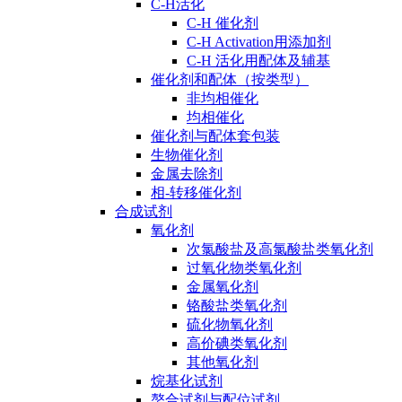
C-H活化
C-H 催化剂
C-H Activation用添加剂
C-H 活化用配体及辅基
催化剂和配体（按类型）
非均相催化
均相催化
催化剂与配体套包装
生物催化剂
金属去除剂
相-转移催化剂
合成试剂
氧化剂
次氯酸盐及高氯酸盐类氧化剂
过氧化物类氧化剂
金属氧化剂
铬酸盐类氧化剂
硫化物氧化剂
高价碘类氧化剂
其他氧化剂
烷基化试剂
螯合试剂与配位试剂