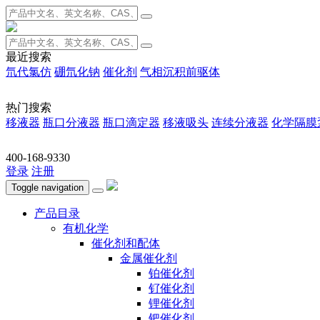
最近搜索
氘代氯仿
硼氘化钠
催化剂
气相沉积前驱体
热门搜索
移液器
瓶口分液器
瓶口滴定器
移液吸头
连续分液器
化学隔膜
400-168-9330
登录
注册
Toggle navigation
产品目录
有机化学
催化剂和配体
金属催化剂
铂催化剂
钌催化剂
锂催化剂
钯催化剂