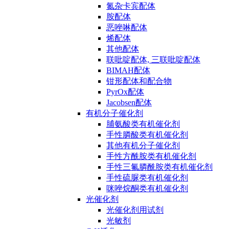
氮杂卡宾配体
胺配体
恶唑啉配体
烯配体
其他配体
联吡啶配体, 三联吡啶配体
BIMAH配体
钳形配体和配合物
PyrOx配体
Jacobsen配体
有机分子催化剂
脯氨酸类有机催化剂
手性膦酸类有机催化剂
其他有机分子催化剂
手性方酰胺类有机催化剂
手性三氟膦酰胺类有机催化剂
手性硫脲类有机催化剂
咪唑烷酮类有机催化剂
光催化剂
光催化剂用试剂
光敏剂