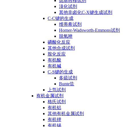
烷基转移试剂
溴化试剂
其他非卤化C-X键生成试剂
C-C键的生成
维蒂希试剂
Horner-Wadsworth-Emmons试剂
脱氧唑
磷酸化反应
其他合成试剂
胺化反应
有机酸
有机碱
C-S键的生成
多硫试剂
Bunte盐
上氘试剂
有机金属试剂
格氏试剂
有机铝
其他有机金属试剂
有机锂
有机锡