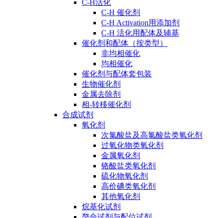
C-H活化
C-H 催化剂
C-H Activation用添加剂
C-H 活化用配体及辅基
催化剂和配体（按类型）
非均相催化
均相催化
催化剂与配体套包装
生物催化剂
金属去除剂
相-转移催化剂
合成试剂
氧化剂
次氯酸盐及高氯酸盐类氧化剂
过氧化物类氧化剂
金属氧化剂
铬酸盐类氧化剂
硫化物氧化剂
高价碘类氧化剂
其他氧化剂
烷基化试剂
螯合试剂与配位试剂