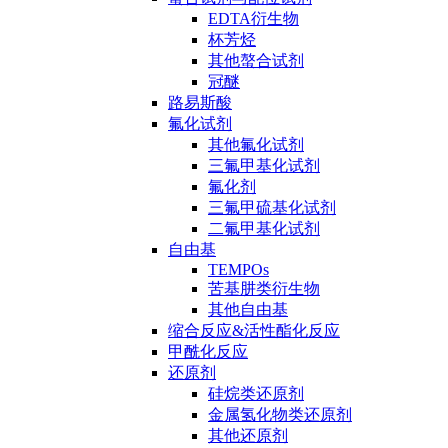
EDTA衍生物
杯芳烃
其他螯合试剂
冠醚
路易斯酸
氟化试剂
其他氟化试剂
三氟甲基化试剂
氟化剂
三氟甲硫基化试剂
二氟甲基化试剂
自由基
TEMPOs
苦基肼类衍生物
其他自由基
缩合反应&活性酯化反应
甲酰化反应
还原剂
硅烷类还原剂
金属氢化物类还原剂
其他还原剂