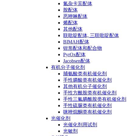
氮杂卡宾配体
胺配体
恶唑啉配体
烯配体
其他配体
联吡啶配体, 三联吡啶配体
BIMAH配体
钳形配体和配合物
PyrOx配体
Jacobsen配体
有机分子催化剂
脯氨酸类有机催化剂
手性膦酸类有机催化剂
其他有机分子催化剂
手性方酰胺类有机催化剂
手性三氟膦酰胺类有机催化剂
手性硫脲类有机催化剂
咪唑烷酮类有机催化剂
光催化剂
光催化剂用试剂
光敏剂