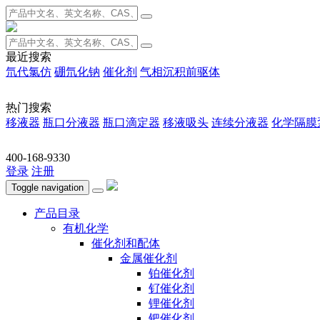
最近搜索
氘代氯仿
硼氘化钠
催化剂
气相沉积前驱体
热门搜索
移液器
瓶口分液器
瓶口滴定器
移液吸头
连续分液器
化学隔膜
400-168-9330
登录
注册
Toggle navigation
产品目录
有机化学
催化剂和配体
金属催化剂
铂催化剂
钌催化剂
锂催化剂
钯催化剂