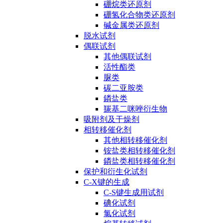
硼烷类还原剂
硼氢化合物类还原剂
碱金属类还原剂
脱水试剂
偶联试剂
其他偶联试剂
活性酯类
脲类
碳二亚胺类
鏻盐类
羰基二咪唑衍生物
吸附剂及干燥剂
相转移催化剂
其他相转移催化剂
铵盐类相转移催化剂
鏻盐类相转移催化剂
保护和衍生化试剂
C-X键的生成
C-S键生成用试剂
碘化试剂
氯化试剂