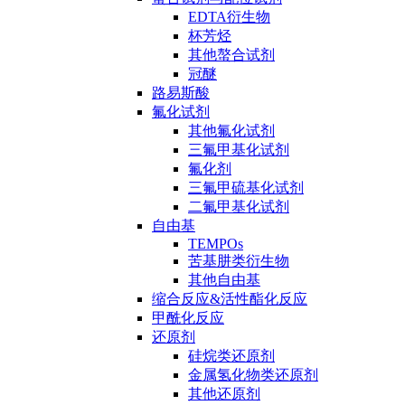
EDTA衍生物
杯芳烃
其他螯合试剂
冠醚
路易斯酸
氟化试剂
其他氟化试剂
三氟甲基化试剂
氟化剂
三氟甲硫基化试剂
二氟甲基化试剂
自由基
TEMPOs
苦基肼类衍生物
其他自由基
缩合反应&活性酯化反应
甲酰化反应
还原剂
硅烷类还原剂
金属氢化物类还原剂
其他还原剂