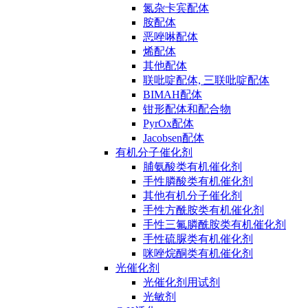
氮杂卡宾配体
胺配体
恶唑啉配体
烯配体
其他配体
联吡啶配体, 三联吡啶配体
BIMAH配体
钳形配体和配合物
PyrOx配体
Jacobsen配体
有机分子催化剂
脯氨酸类有机催化剂
手性膦酸类有机催化剂
其他有机分子催化剂
手性方酰胺类有机催化剂
手性三氟膦酰胺类有机催化剂
手性硫脲类有机催化剂
咪唑烷酮类有机催化剂
光催化剂
光催化剂用试剂
光敏剂