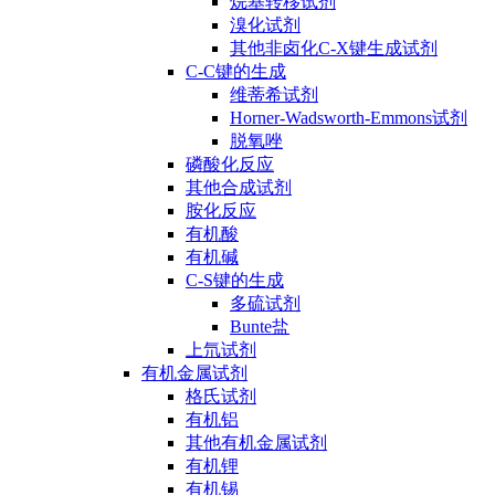
烷基转移试剂
溴化试剂
其他非卤化C-X键生成试剂
C-C键的生成
维蒂希试剂
Horner-Wadsworth-Emmons试剂
脱氧唑
磷酸化反应
其他合成试剂
胺化反应
有机酸
有机碱
C-S键的生成
多硫试剂
Bunte盐
上氘试剂
有机金属试剂
格氏试剂
有机铝
其他有机金属试剂
有机锂
有机锡