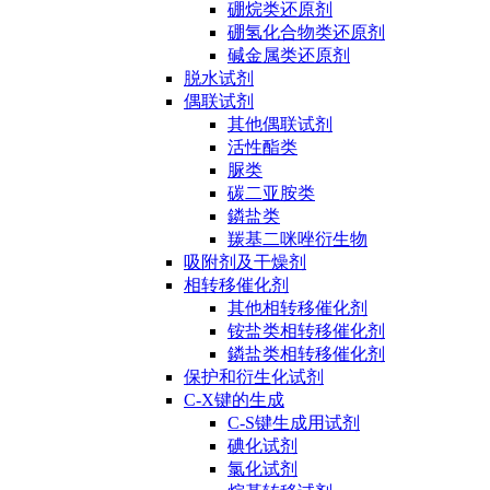
硼烷类还原剂
硼氢化合物类还原剂
碱金属类还原剂
脱水试剂
偶联试剂
其他偶联试剂
活性酯类
脲类
碳二亚胺类
鏻盐类
羰基二咪唑衍生物
吸附剂及干燥剂
相转移催化剂
其他相转移催化剂
铵盐类相转移催化剂
鏻盐类相转移催化剂
保护和衍生化试剂
C-X键的生成
C-S键生成用试剂
碘化试剂
氯化试剂