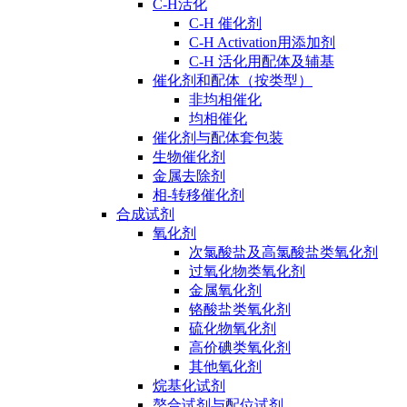
C-H活化
C-H 催化剂
C-H Activation用添加剂
C-H 活化用配体及辅基
催化剂和配体（按类型）
非均相催化
均相催化
催化剂与配体套包装
生物催化剂
金属去除剂
相-转移催化剂
合成试剂
氧化剂
次氯酸盐及高氯酸盐类氧化剂
过氧化物类氧化剂
金属氧化剂
铬酸盐类氧化剂
硫化物氧化剂
高价碘类氧化剂
其他氧化剂
烷基化试剂
螯合试剂与配位试剂