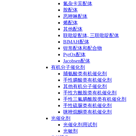
氮杂卡宾配体
胺配体
恶唑啉配体
烯配体
其他配体
联吡啶配体, 三联吡啶配体
BIMAH配体
钳形配体和配合物
PyrOx配体
Jacobsen配体
有机分子催化剂
脯氨酸类有机催化剂
手性膦酸类有机催化剂
其他有机分子催化剂
手性方酰胺类有机催化剂
手性三氟膦酰胺类有机催化剂
手性硫脲类有机催化剂
咪唑烷酮类有机催化剂
光催化剂
光催化剂用试剂
光敏剂