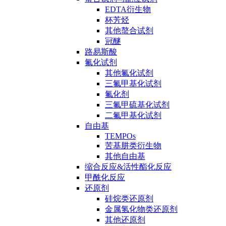
EDTA衍生物
杯芳烃
其他螯合试剂
冠醚
路易斯酸
氟化试剂
其他氟化试剂
三氟甲基化试剂
氟化剂
三氟甲硫基化试剂
二氟甲基化试剂
自由基
TEMPOs
苦基肼类衍生物
其他自由基
缩合反应&活性酯化反应
甲酰化反应
还原剂
硅烷类还原剂
金属氢化物类还原剂
其他还原剂