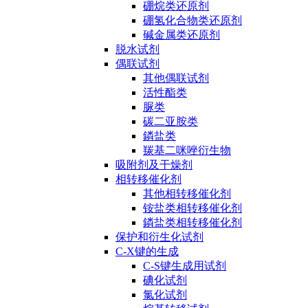
硼烷类还原剂
硼氢化合物类还原剂
碱金属类还原剂
脱水试剂
偶联试剂
其他偶联试剂
活性酯类
脲类
碳二亚胺类
鏻盐类
羰基二咪唑衍生物
吸附剂及干燥剂
相转移催化剂
其他相转移催化剂
铵盐类相转移催化剂
鏻盐类相转移催化剂
保护和衍生化试剂
C-X键的生成
C-S键生成用试剂
碘化试剂
氯化试剂