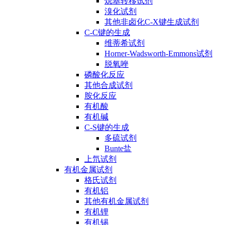
烷基转移试剂
溴化试剂
其他非卤化C-X键生成试剂
C-C键的生成
维蒂希试剂
Horner-Wadsworth-Emmons试剂
脱氧唑
磷酸化反应
其他合成试剂
胺化反应
有机酸
有机碱
C-S键的生成
多硫试剂
Bunte盐
上氘试剂
有机金属试剂
格氏试剂
有机铝
其他有机金属试剂
有机锂
有机锡