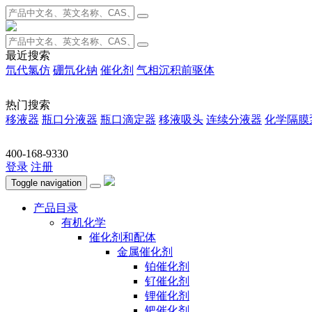
最近搜索
氘代氯仿
硼氘化钠
催化剂
气相沉积前驱体
热门搜索
移液器
瓶口分液器
瓶口滴定器
移液吸头
连续分液器
化学隔膜
400-168-9330
登录
注册
Toggle navigation
产品目录
有机化学
催化剂和配体
金属催化剂
铂催化剂
钌催化剂
锂催化剂
钯催化剂