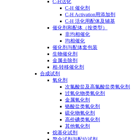
C-H活化
C-H 催化剂
C-H Activation用添加剂
C-H 活化用配体及辅基
催化剂和配体（按类型）
非均相催化
均相催化
催化剂与配体套包装
生物催化剂
金属去除剂
相-转移催化剂
合成试剂
氧化剂
次氯酸盐及高氯酸盐类氧化剂
过氧化物类氧化剂
金属氧化剂
铬酸盐类氧化剂
硫化物氧化剂
高价碘类氧化剂
其他氧化剂
烷基化试剂
螯合试剂与配位试剂