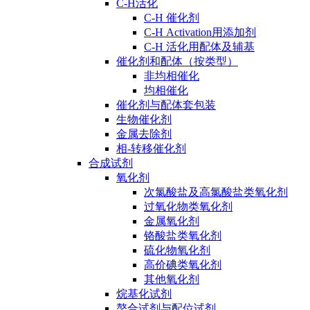
C-H活化
C-H 催化剂
C-H Activation用添加剂
C-H 活化用配体及辅基
催化剂和配体（按类型）
非均相催化
均相催化
催化剂与配体套包装
生物催化剂
金属去除剂
相-转移催化剂
合成试剂
氧化剂
次氯酸盐及高氯酸盐类氧化剂
过氧化物类氧化剂
金属氧化剂
铬酸盐类氧化剂
硫化物氧化剂
高价碘类氧化剂
其他氧化剂
烷基化试剂
螯合试剂与配位试剂