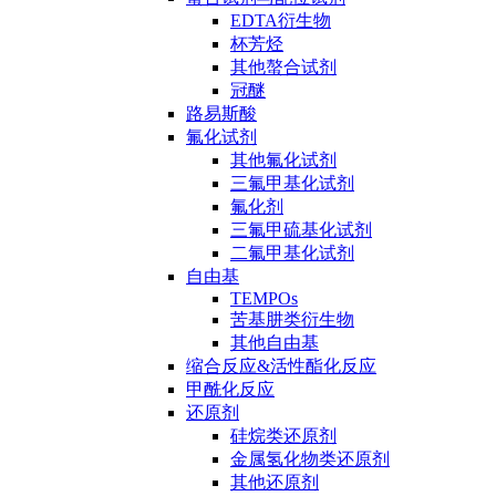
EDTA衍生物
杯芳烃
其他螯合试剂
冠醚
路易斯酸
氟化试剂
其他氟化试剂
三氟甲基化试剂
氟化剂
三氟甲硫基化试剂
二氟甲基化试剂
自由基
TEMPOs
苦基肼类衍生物
其他自由基
缩合反应&活性酯化反应
甲酰化反应
还原剂
硅烷类还原剂
金属氢化物类还原剂
其他还原剂