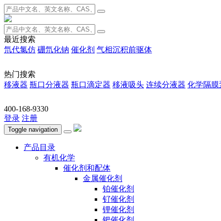
最近搜索
氘代氯仿
硼氘化钠
催化剂
气相沉积前驱体
热门搜索
移液器
瓶口分液器
瓶口滴定器
移液吸头
连续分液器
化学隔膜
400-168-9330
登录
注册
Toggle navigation
产品目录
有机化学
催化剂和配体
金属催化剂
铂催化剂
钌催化剂
锂催化剂
钯催化剂