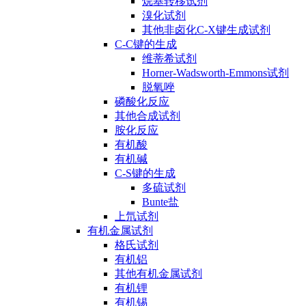
烷基转移试剂
溴化试剂
其他非卤化C-X键生成试剂
C-C键的生成
维蒂希试剂
Horner-Wadsworth-Emmons试剂
脱氧唑
磷酸化反应
其他合成试剂
胺化反应
有机酸
有机碱
C-S键的生成
多硫试剂
Bunte盐
上氘试剂
有机金属试剂
格氏试剂
有机铝
其他有机金属试剂
有机锂
有机锡