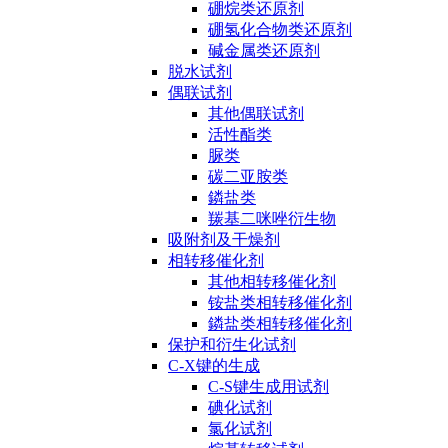
硼烷类还原剂
硼氢化合物类还原剂
碱金属类还原剂
脱水试剂
偶联试剂
其他偶联试剂
活性酯类
脲类
碳二亚胺类
鏻盐类
羰基二咪唑衍生物
吸附剂及干燥剂
相转移催化剂
其他相转移催化剂
铵盐类相转移催化剂
鏻盐类相转移催化剂
保护和衍生化试剂
C-X键的生成
C-S键生成用试剂
碘化试剂
氯化试剂