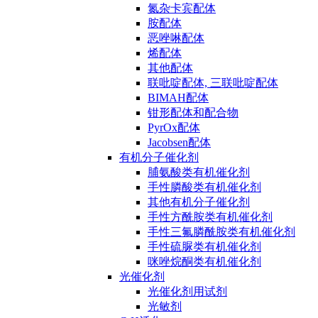
氮杂卡宾配体
胺配体
恶唑啉配体
烯配体
其他配体
联吡啶配体, 三联吡啶配体
BIMAH配体
钳形配体和配合物
PyrOx配体
Jacobsen配体
有机分子催化剂
脯氨酸类有机催化剂
手性膦酸类有机催化剂
其他有机分子催化剂
手性方酰胺类有机催化剂
手性三氟膦酰胺类有机催化剂
手性硫脲类有机催化剂
咪唑烷酮类有机催化剂
光催化剂
光催化剂用试剂
光敏剂