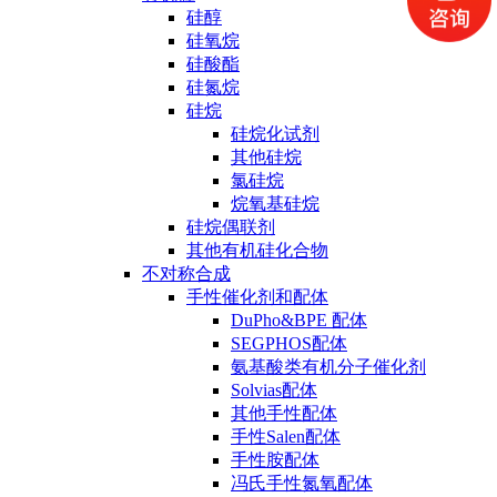
硅醇
硅氧烷
硅酸酯
硅氮烷
硅烷
硅烷化试剂
其他硅烷
氯硅烷
烷氧基硅烷
硅烷偶联剂
其他有机硅化合物
不对称合成
手性催化剂和配体
DuPho&BPE 配体
SEGPHOS配体
氨基酸类有机分子催化剂
Solvias配体
其他手性配体
手性Salen配体
手性胺配体
冯氏手性氮氧配体