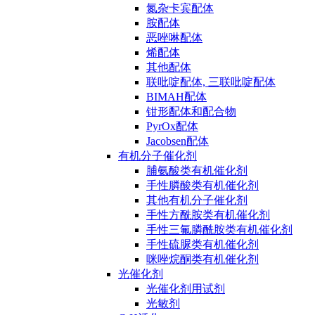
氮杂卡宾配体
胺配体
恶唑啉配体
烯配体
其他配体
联吡啶配体, 三联吡啶配体
BIMAH配体
钳形配体和配合物
PyrOx配体
Jacobsen配体
有机分子催化剂
脯氨酸类有机催化剂
手性膦酸类有机催化剂
其他有机分子催化剂
手性方酰胺类有机催化剂
手性三氟膦酰胺类有机催化剂
手性硫脲类有机催化剂
咪唑烷酮类有机催化剂
光催化剂
光催化剂用试剂
光敏剂