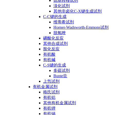
烷基转移试剂
溴化试剂
其他非卤化C-X键生成试剂
C-C键的生成
维蒂希试剂
Horner-Wadsworth-Emmons试剂
脱氧唑
磷酸化反应
其他合成试剂
胺化反应
有机酸
有机碱
C-S键的生成
多硫试剂
Bunte盐
上氘试剂
有机金属试剂
格氏试剂
有机铝
其他有机金属试剂
有机锂
有机锡