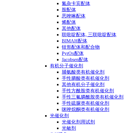
氮杂卡宾配体
胺配体
恶唑啉配体
烯配体
其他配体
联吡啶配体, 三联吡啶配体
BIMAH配体
钳形配体和配合物
PyrOx配体
Jacobsen配体
有机分子催化剂
脯氨酸类有机催化剂
手性膦酸类有机催化剂
其他有机分子催化剂
手性方酰胺类有机催化剂
手性三氟膦酰胺类有机催化剂
手性硫脲类有机催化剂
咪唑烷酮类有机催化剂
光催化剂
光催化剂用试剂
光敏剂