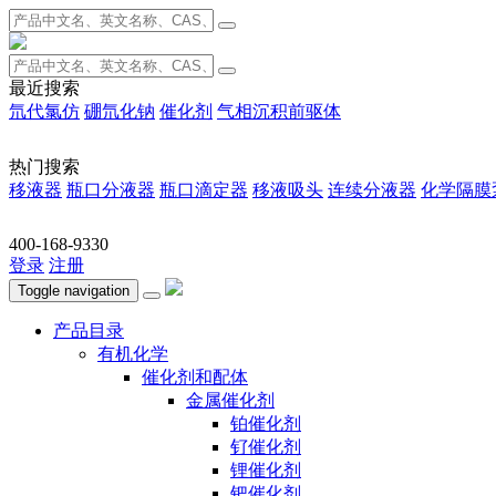
最近搜索
氘代氯仿
硼氘化钠
催化剂
气相沉积前驱体
热门搜索
移液器
瓶口分液器
瓶口滴定器
移液吸头
连续分液器
化学隔膜
400-168-9330
登录
注册
Toggle navigation
产品目录
有机化学
催化剂和配体
金属催化剂
铂催化剂
钌催化剂
锂催化剂
钯催化剂