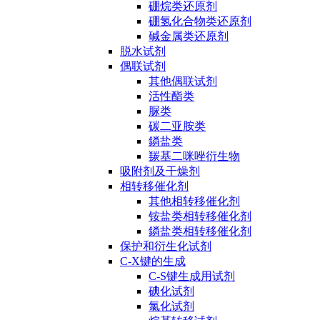
硼烷类还原剂
硼氢化合物类还原剂
碱金属类还原剂
脱水试剂
偶联试剂
其他偶联试剂
活性酯类
脲类
碳二亚胺类
鏻盐类
羰基二咪唑衍生物
吸附剂及干燥剂
相转移催化剂
其他相转移催化剂
铵盐类相转移催化剂
鏻盐类相转移催化剂
保护和衍生化试剂
C-X键的生成
C-S键生成用试剂
碘化试剂
氯化试剂