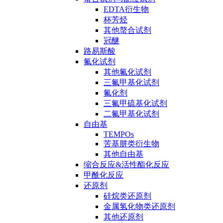
EDTA衍生物
杯芳烃
其他螯合试剂
冠醚
路易斯酸
氟化试剂
其他氟化试剂
三氟甲基化试剂
氟化剂
三氟甲硫基化试剂
二氟甲基化试剂
自由基
TEMPOs
苦基肼类衍生物
其他自由基
缩合反应&活性酯化反应
甲酰化反应
还原剂
硅烷类还原剂
金属氢化物类还原剂
其他还原剂