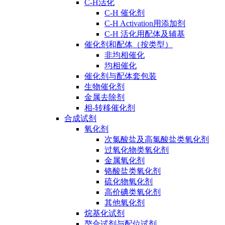
C-H活化
C-H 催化剂
C-H Activation用添加剂
C-H 活化用配体及辅基
催化剂和配体（按类型）
非均相催化
均相催化
催化剂与配体套包装
生物催化剂
金属去除剂
相-转移催化剂
合成试剂
氧化剂
次氯酸盐及高氯酸盐类氧化剂
过氧化物类氧化剂
金属氧化剂
铬酸盐类氧化剂
硫化物氧化剂
高价碘类氧化剂
其他氧化剂
烷基化试剂
螯合试剂与配位试剂