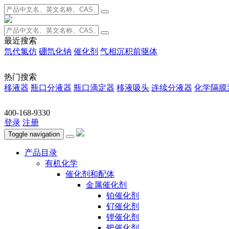
最近搜索
氘代氯仿
硼氘化钠
催化剂
气相沉积前驱体
热门搜索
移液器
瓶口分液器
瓶口滴定器
移液吸头
连续分液器
化学隔膜
400-168-9330
登录
注册
Toggle navigation
产品目录
有机化学
催化剂和配体
金属催化剂
铂催化剂
钌催化剂
锂催化剂
钯催化剂