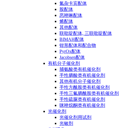
氮杂卡宾配体
胺配体
恶唑啉配体
烯配体
其他配体
联吡啶配体, 三联吡啶配体
BIMAH配体
钳形配体和配合物
PyrOx配体
Jacobsen配体
有机分子催化剂
脯氨酸类有机催化剂
手性膦酸类有机催化剂
其他有机分子催化剂
手性方酰胺类有机催化剂
手性三氟膦酰胺类有机催化剂
手性硫脲类有机催化剂
咪唑烷酮类有机催化剂
光催化剂
光催化剂用试剂
光敏剂