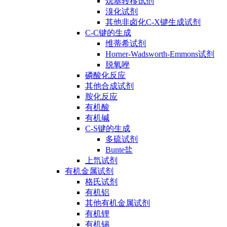
烷基转移试剂
溴化试剂
其他非卤化C-X键生成试剂
C-C键的生成
维蒂希试剂
Horner-Wadsworth-Emmons试剂
脱氧唑
磷酸化反应
其他合成试剂
胺化反应
有机酸
有机碱
C-S键的生成
多硫试剂
Bunte盐
上氘试剂
有机金属试剂
格氏试剂
有机铝
其他有机金属试剂
有机锂
有机锡