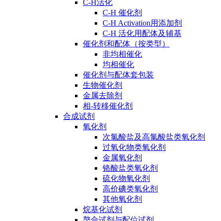
C-H活化
C-H 催化剂
C-H Activation用添加剂
C-H 活化用配体及辅基
催化剂和配体（按类型）
非均相催化
均相催化
催化剂与配体套包装
生物催化剂
金属去除剂
相-转移催化剂
合成试剂
氧化剂
次氯酸盐及高氯酸盐类氧化剂
过氧化物类氧化剂
金属氧化剂
铬酸盐类氧化剂
硫化物氧化剂
高价碘类氧化剂
其他氧化剂
烷基化试剂
螯合试剂与配位试剂