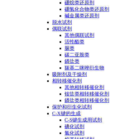
硼烷类还原剂
硼氢化合物类还原剂
碱金属类还原剂
脱水试剂
偶联试剂
其他偶联试剂
活性酯类
脲类
碳二亚胺类
鏻盐类
羰基二咪唑衍生物
吸附剂及干燥剂
相转移催化剂
其他相转移催化剂
铵盐类相转移催化剂
鏻盐类相转移催化剂
保护和衍生化试剂
C-X键的生成
C-S键生成用试剂
碘化试剂
氯化试剂