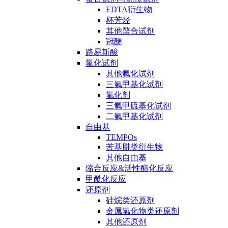
EDTA衍生物
杯芳烃
其他螯合试剂
冠醚
路易斯酸
氟化试剂
其他氟化试剂
三氟甲基化试剂
氟化剂
三氟甲硫基化试剂
二氟甲基化试剂
自由基
TEMPOs
苦基肼类衍生物
其他自由基
缩合反应&活性酯化反应
甲酰化反应
还原剂
硅烷类还原剂
金属氢化物类还原剂
其他还原剂