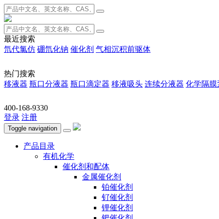
最近搜索
氘代氯仿
硼氘化钠
催化剂
气相沉积前驱体
热门搜索
移液器
瓶口分液器
瓶口滴定器
移液吸头
连续分液器
化学隔膜
400-168-9330
登录
注册
Toggle navigation
产品目录
有机化学
催化剂和配体
金属催化剂
铂催化剂
钌催化剂
锂催化剂
钯催化剂