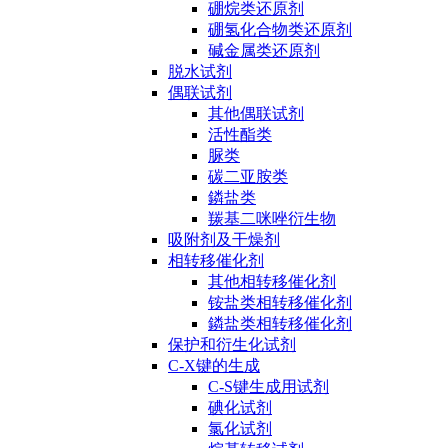
硼烷类还原剂
硼氢化合物类还原剂
碱金属类还原剂
脱水试剂
偶联试剂
其他偶联试剂
活性酯类
脲类
碳二亚胺类
鏻盐类
羰基二咪唑衍生物
吸附剂及干燥剂
相转移催化剂
其他相转移催化剂
铵盐类相转移催化剂
鏻盐类相转移催化剂
保护和衍生化试剂
C-X键的生成
C-S键生成用试剂
碘化试剂
氯化试剂