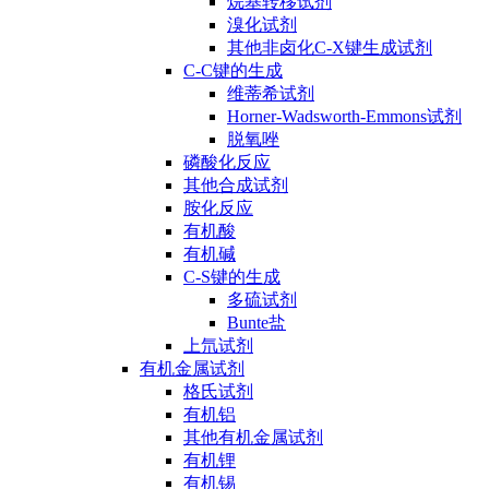
烷基转移试剂
溴化试剂
其他非卤化C-X键生成试剂
C-C键的生成
维蒂希试剂
Horner-Wadsworth-Emmons试剂
脱氧唑
磷酸化反应
其他合成试剂
胺化反应
有机酸
有机碱
C-S键的生成
多硫试剂
Bunte盐
上氘试剂
有机金属试剂
格氏试剂
有机铝
其他有机金属试剂
有机锂
有机锡