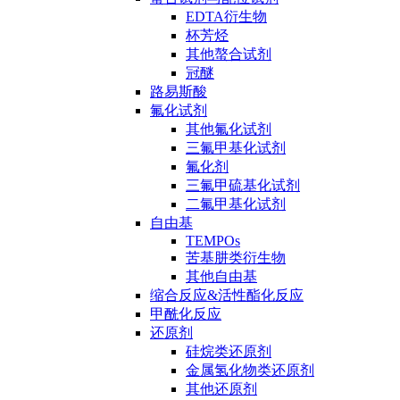
EDTA衍生物
杯芳烃
其他螯合试剂
冠醚
路易斯酸
氟化试剂
其他氟化试剂
三氟甲基化试剂
氟化剂
三氟甲硫基化试剂
二氟甲基化试剂
自由基
TEMPOs
苦基肼类衍生物
其他自由基
缩合反应&活性酯化反应
甲酰化反应
还原剂
硅烷类还原剂
金属氢化物类还原剂
其他还原剂