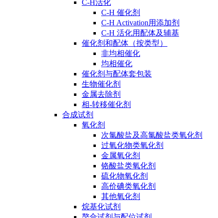
C-H活化
C-H 催化剂
C-H Activation用添加剂
C-H 活化用配体及辅基
催化剂和配体（按类型）
非均相催化
均相催化
催化剂与配体套包装
生物催化剂
金属去除剂
相-转移催化剂
合成试剂
氧化剂
次氯酸盐及高氯酸盐类氧化剂
过氧化物类氧化剂
金属氧化剂
铬酸盐类氧化剂
硫化物氧化剂
高价碘类氧化剂
其他氧化剂
烷基化试剂
螯合试剂与配位试剂