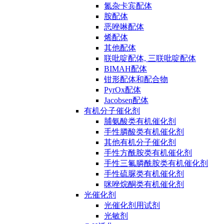
氮杂卡宾配体
胺配体
恶唑啉配体
烯配体
其他配体
联吡啶配体, 三联吡啶配体
BIMAH配体
钳形配体和配合物
PyrOx配体
Jacobsen配体
有机分子催化剂
脯氨酸类有机催化剂
手性膦酸类有机催化剂
其他有机分子催化剂
手性方酰胺类有机催化剂
手性三氟膦酰胺类有机催化剂
手性硫脲类有机催化剂
咪唑烷酮类有机催化剂
光催化剂
光催化剂用试剂
光敏剂