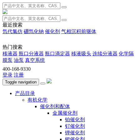
最近搜索
氘代氯仿
硼氘化钠
催化剂
气相沉积前驱体
热门搜索
移液器
瓶口分液器
瓶口滴定器
移液吸头
连续分液器
化学隔
膜泵
油泵
真空系统
400-168-9330
登录
注册
Toggle navigation
产品目录
有机化学
催化剂和配体
金属催化剂
铂催化剂
钌催化剂
锂催化剂
钯催化剂