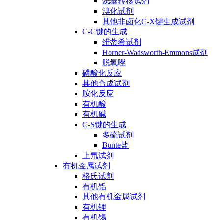
烷基转移试剂
溴化试剂
其他非卤化C-X键生成试剂
C-C键的生成
维蒂希试剂
Horner-Wadsworth-Emmons试剂
脱氧唑
磷酸化反应
其他合成试剂
胺化反应
有机酸
有机碱
C-S键的生成
多硫试剂
Bunte盐
上氘试剂
有机金属试剂
格氏试剂
有机铝
其他有机金属试剂
有机锂
有机锡