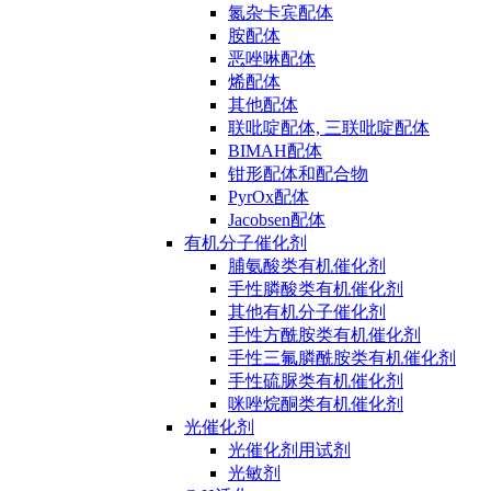
氮杂卡宾配体
胺配体
恶唑啉配体
烯配体
其他配体
联吡啶配体, 三联吡啶配体
BIMAH配体
钳形配体和配合物
PyrOx配体
Jacobsen配体
有机分子催化剂
脯氨酸类有机催化剂
手性膦酸类有机催化剂
其他有机分子催化剂
手性方酰胺类有机催化剂
手性三氟膦酰胺类有机催化剂
手性硫脲类有机催化剂
咪唑烷酮类有机催化剂
光催化剂
光催化剂用试剂
光敏剂