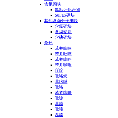
含氟砌块
氟标记化合物
SuFEx砌块
其他含卤分子砌块
含氯砌块
含溴砌块
含碘砌块
杂环
苯并呋喃
苯并吡喃
苯并噻唑
苯并咪唑
吖啶
吡咯烷
吡咯啉
吡咯
苯并噻吩
吡啶
吡喃
吡嗪
哒嗪