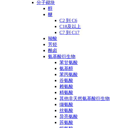
分子砌块
醇
醚
C2 到 C6
C18及以上
C7 到 C17
羧酸
芳烃
酰卤
氨基酸衍生物
苯甘氨酸
氨基醇
苯丙氨酸
谷氨酸
赖氨酸
精氨酸
其他非天然氨基酸衍生物
缬氨酸
丝氨酸
异亮氨酸
苏氨酸