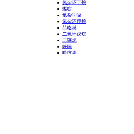
氮杂环丁烷
蝶啶
氮杂吲哚
氮杂环庚烷
菲咯啉
二氧环戊烷
二噻烷
呋喃
吩噻嗪
奎宁
喹喔啉
咔唑
喹唑啉
萘啶
哌嗪
其他杂环
噻唑
噻二唑
嘌呤
三唑
吲唑