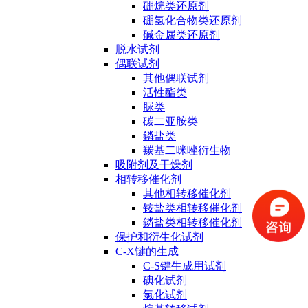
硼烷类还原剂
硼氢化合物类还原剂
碱金属类还原剂
脱水试剂
偶联试剂
其他偶联试剂
活性酯类
脲类
碳二亚胺类
鏻盐类
羰基二咪唑衍生物
吸附剂及干燥剂
相转移催化剂
其他相转移催化剂
铵盐类相转移催化剂
鏻盐类相转移催化剂
保护和衍生化试剂
C-X键的生成
C-S键生成用试剂
碘化试剂
氯化试剂