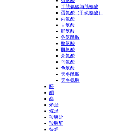
组氨酸
半胱氨酸与胱氨酸
蛋氨酸（甲硫氨酸）
丙氨酸
甘氨酸
脯氨酸
谷氨酰胺
酪氨酸
肌氨酸
亮氨酸
鸟氨酸
色氨酸
天冬酰胺
天冬氨酸
醛
酮
酯
烯烃
烷烃
羧酸盐
羧酸酐
炔烃