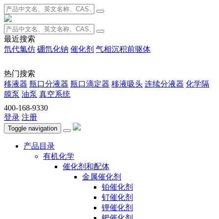
最近搜索
氘代氯仿
硼氘化钠
催化剂
气相沉积前驱体
热门搜索
移液器
瓶口分液器
瓶口滴定器
移液吸头
连续分液器
化学隔
膜泵
油泵
真空系统
400-168-9330
登录
注册
Toggle navigation
产品目录
有机化学
催化剂和配体
金属催化剂
铂催化剂
钌催化剂
锂催化剂
钯催化剂