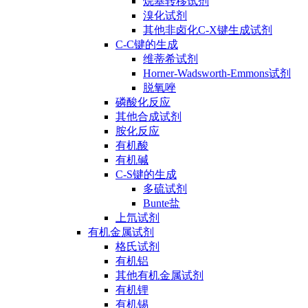
烷基转移试剂
溴化试剂
其他非卤化C-X键生成试剂
C-C键的生成
维蒂希试剂
Horner-Wadsworth-Emmons试剂
脱氧唑
磷酸化反应
其他合成试剂
胺化反应
有机酸
有机碱
C-S键的生成
多硫试剂
Bunte盐
上氘试剂
有机金属试剂
格氏试剂
有机铝
其他有机金属试剂
有机锂
有机锡