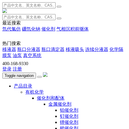
最近搜索
氘代氯仿
硼氘化钠
催化剂
气相沉积前驱体
热门搜索
移液器
瓶口分液器
瓶口滴定器
移液吸头
连续分液器
化学隔
膜泵
油泵
真空系统
400-168-9330
登录
注册
Toggle navigation
产品目录
有机化学
催化剂和配体
金属催化剂
铂催化剂
钌催化剂
锂催化剂
钯催化剂