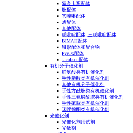
氮杂卡宾配体
胺配体
恶唑啉配体
烯配体
其他配体
联吡啶配体, 三联吡啶配体
BIMAH配体
钳形配体和配合物
PyrOx配体
Jacobsen配体
有机分子催化剂
脯氨酸类有机催化剂
手性膦酸类有机催化剂
其他有机分子催化剂
手性方酰胺类有机催化剂
手性三氟膦酰胺类有机催化剂
手性硫脲类有机催化剂
咪唑烷酮类有机催化剂
光催化剂
光催化剂用试剂
光敏剂