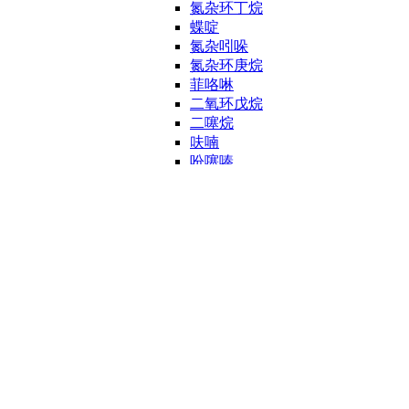
氮杂环丁烷
蝶啶
氮杂吲哚
氮杂环庚烷
菲咯啉
二氧环戊烷
二噻烷
呋喃
吩噻嗪
奎宁
喹喔啉
咔唑
喹唑啉
萘啶
哌嗪
其他杂环
噻唑
噻二唑
嘌呤
三唑
吲唑