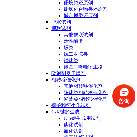
硼烷类还原剂
硼氢化合物类还原剂
碱金属类还原剂
脱水试剂
偶联试剂
其他偶联试剂
活性酯类
脲类
碳二亚胺类
鏻盐类
羰基二咪唑衍生物
吸附剂及干燥剂
相转移催化剂
其他相转移催化剂
铵盐类相转移催化剂
鏻盐类相转移催化剂
保护和衍生化试剂
C-X键的生成
C-S键生成用试剂
碘化试剂
氯化试剂