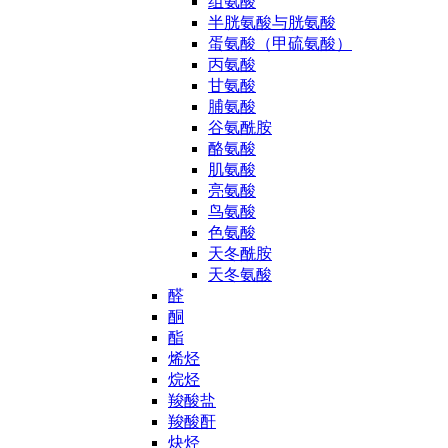
组氨酸
半胱氨酸与胱氨酸
蛋氨酸（甲硫氨酸）
丙氨酸
甘氨酸
脯氨酸
谷氨酰胺
酪氨酸
肌氨酸
亮氨酸
鸟氨酸
色氨酸
天冬酰胺
天冬氨酸
醛
酮
酯
烯烃
烷烃
羧酸盐
羧酸酐
炔烃