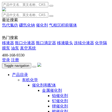
最近搜索
氘代氯仿
硼氘化钠
催化剂
气相沉积前驱体
热门搜索
移液器
瓶口分液器
瓶口滴定器
移液吸头
连续分液器
化学隔
膜泵
油泵
真空系统
400-168-9330
登录
注册
Toggle navigation
产品目录
有机化学
催化剂和配体
金属催化剂
铂催化剂
钌催化剂
锂催化剂
钯催化剂