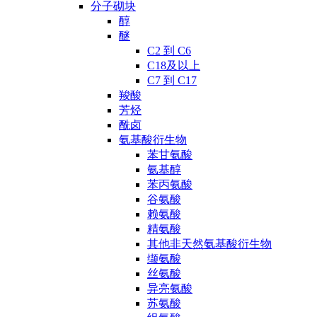
分子砌块
醇
醚
C2 到 C6
C18及以上
C7 到 C17
羧酸
芳烃
酰卤
氨基酸衍生物
苯甘氨酸
氨基醇
苯丙氨酸
谷氨酸
赖氨酸
精氨酸
其他非天然氨基酸衍生物
缬氨酸
丝氨酸
异亮氨酸
苏氨酸