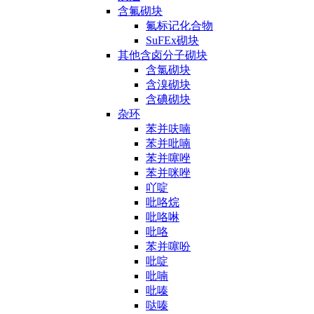
含氟砌块
氟标记化合物
SuFEx砌块
其他含卤分子砌块
含氯砌块
含溴砌块
含碘砌块
杂环
苯并呋喃
苯并吡喃
苯并噻唑
苯并咪唑
吖啶
吡咯烷
吡咯啉
吡咯
苯并噻吩
吡啶
吡喃
吡嗪
哒嗪