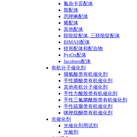
氮杂卡宾配体
胺配体
恶唑啉配体
烯配体
其他配体
联吡啶配体, 三联吡啶配体
BIMAH配体
钳形配体和配合物
PyrOx配体
Jacobsen配体
有机分子催化剂
脯氨酸类有机催化剂
手性膦酸类有机催化剂
其他有机分子催化剂
手性方酰胺类有机催化剂
手性三氟膦酰胺类有机催化剂
手性硫脲类有机催化剂
咪唑烷酮类有机催化剂
光催化剂
光催化剂用试剂
光敏剂