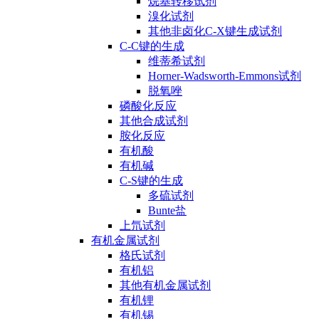
烷基转移试剂
溴化试剂
其他非卤化C-X键生成试剂
C-C键的生成
维蒂希试剂
Horner-Wadsworth-Emmons试剂
脱氧唑
磷酸化反应
其他合成试剂
胺化反应
有机酸
有机碱
C-S键的生成
多硫试剂
Bunte盐
上氘试剂
有机金属试剂
格氏试剂
有机铝
其他有机金属试剂
有机锂
有机锡