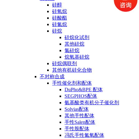
硅醇
硅氧烷
硅酸酯
硅氮烷
硅烷
硅烷化试剂
其他硅烷
氯硅烷
烷氧基硅烷
硅烷偶联剂
其他有机硅化合物
不对称合成
手性催化剂和配体
DuPho&BPE 配体
SEGPHOS配体
氨基酸类有机分子催化剂
Solvias配体
其他手性配体
手性Salen配体
手性胺配体
冯氏手性氮氧配体