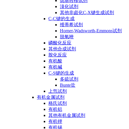
烷基转移试剂
溴化试剂
其他非卤化C-X键生成试剂
C-C键的生成
维蒂希试剂
Horner-Wadsworth-Emmons试剂
脱氧唑
磷酸化反应
其他合成试剂
胺化反应
有机酸
有机碱
C-S键的生成
多硫试剂
Bunte盐
上氘试剂
有机金属试剂
格氏试剂
有机铝
其他有机金属试剂
有机锂
有机锡