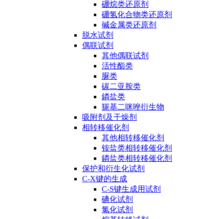
硼烷类还原剂
硼氢化合物类还原剂
碱金属类还原剂
脱水试剂
偶联试剂
其他偶联试剂
活性酯类
脲类
碳二亚胺类
鏻盐类
羰基二咪唑衍生物
吸附剂及干燥剂
相转移催化剂
其他相转移催化剂
铵盐类相转移催化剂
鏻盐类相转移催化剂
保护和衍生化试剂
C-X键的生成
C-S键生成用试剂
碘化试剂
氯化试剂