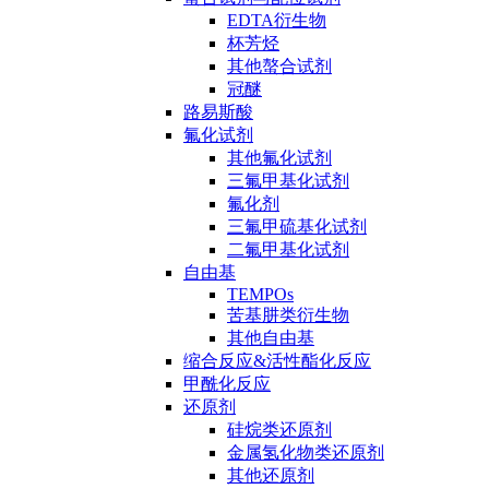
EDTA衍生物
杯芳烃
其他螯合试剂
冠醚
路易斯酸
氟化试剂
其他氟化试剂
三氟甲基化试剂
氟化剂
三氟甲硫基化试剂
二氟甲基化试剂
自由基
TEMPOs
苦基肼类衍生物
其他自由基
缩合反应&活性酯化反应
甲酰化反应
还原剂
硅烷类还原剂
金属氢化物类还原剂
其他还原剂