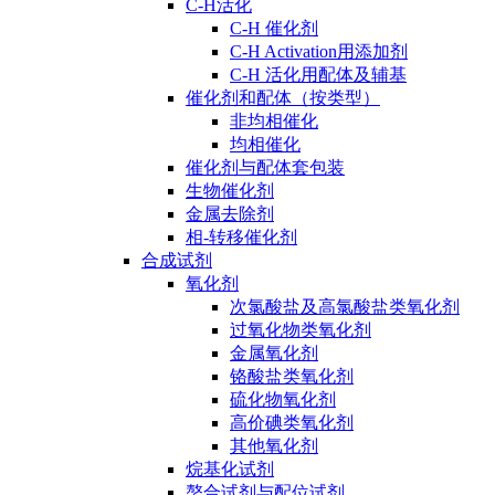
C-H活化
C-H 催化剂
C-H Activation用添加剂
C-H 活化用配体及辅基
催化剂和配体（按类型）
非均相催化
均相催化
催化剂与配体套包装
生物催化剂
金属去除剂
相-转移催化剂
合成试剂
氧化剂
次氯酸盐及高氯酸盐类氧化剂
过氧化物类氧化剂
金属氧化剂
铬酸盐类氧化剂
硫化物氧化剂
高价碘类氧化剂
其他氧化剂
烷基化试剂
螯合试剂与配位试剂