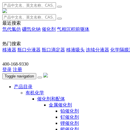
最近搜索
氘代氯仿
硼氘化钠
催化剂
气相沉积前驱体
热门搜索
移液器
瓶口分液器
瓶口滴定器
移液吸头
连续分液器
化学隔膜
400-168-9330
登录
注册
Toggle navigation
产品目录
有机化学
催化剂和配体
金属催化剂
铂催化剂
钌催化剂
锂催化剂
钯催化剂