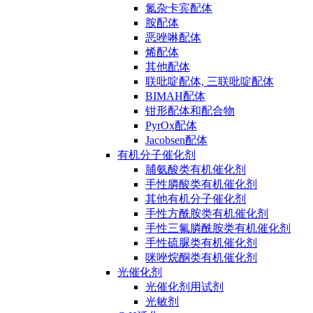
氮杂卡宾配体
胺配体
恶唑啉配体
烯配体
其他配体
联吡啶配体, 三联吡啶配体
BIMAH配体
钳形配体和配合物
PyrOx配体
Jacobsen配体
有机分子催化剂
脯氨酸类有机催化剂
手性膦酸类有机催化剂
其他有机分子催化剂
手性方酰胺类有机催化剂
手性三氟膦酰胺类有机催化剂
手性硫脲类有机催化剂
咪唑烷酮类有机催化剂
光催化剂
光催化剂用试剂
光敏剂