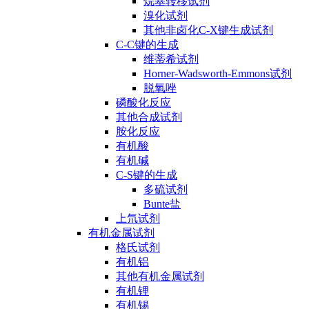
烷基转移试剂
溴化试剂
其他非卤化C-X键生成试剂
C-C键的生成
维蒂希试剂
Horner-Wadsworth-Emmons试剂
脱氧唑
磷酸化反应
其他合成试剂
胺化反应
有机酸
有机碱
C-S键的生成
多硫试剂
Bunte盐
上氘试剂
有机金属试剂
格氏试剂
有机铝
其他有机金属试剂
有机锂
有机锡