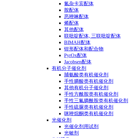
氮杂卡宾配体
胺配体
恶唑啉配体
烯配体
其他配体
联吡啶配体, 三联吡啶配体
BIMAH配体
钳形配体和配合物
PyrOx配体
Jacobsen配体
有机分子催化剂
脯氨酸类有机催化剂
手性膦酸类有机催化剂
其他有机分子催化剂
手性方酰胺类有机催化剂
手性三氟膦酰胺类有机催化剂
手性硫脲类有机催化剂
咪唑烷酮类有机催化剂
光催化剂
光催化剂用试剂
光敏剂