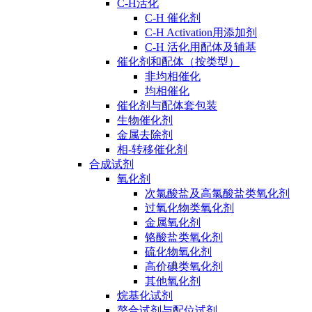
C-H活化
C-H 催化剂
C-H Activation用添加剂
C-H 活化用配体及辅基
催化剂和配体（按类型）
非均相催化
均相催化
催化剂与配体套包装
生物催化剂
金属去除剂
相-转移催化剂
合成试剂
氧化剂
次氯酸盐及高氯酸盐类氧化剂
过氧化物类氧化剂
金属氧化剂
铬酸盐类氧化剂
硫化物氧化剂
高价碘类氧化剂
其他氧化剂
烷基化试剂
螯合试剂与配位试剂