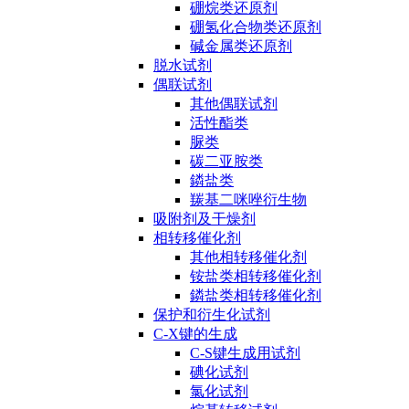
硼烷类还原剂
硼氢化合物类还原剂
碱金属类还原剂
脱水试剂
偶联试剂
其他偶联试剂
活性酯类
脲类
碳二亚胺类
鏻盐类
羰基二咪唑衍生物
吸附剂及干燥剂
相转移催化剂
其他相转移催化剂
铵盐类相转移催化剂
鏻盐类相转移催化剂
保护和衍生化试剂
C-X键的生成
C-S键生成用试剂
碘化试剂
氯化试剂