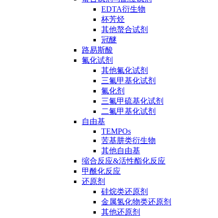
EDTA衍生物
杯芳烃
其他螯合试剂
冠醚
路易斯酸
氟化试剂
其他氟化试剂
三氟甲基化试剂
氟化剂
三氟甲硫基化试剂
二氟甲基化试剂
自由基
TEMPOs
苦基肼类衍生物
其他自由基
缩合反应&活性酯化反应
甲酰化反应
还原剂
硅烷类还原剂
金属氢化物类还原剂
其他还原剂