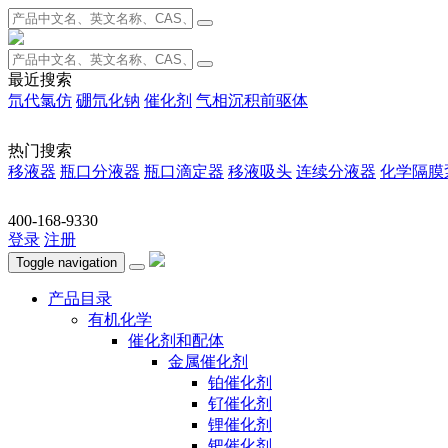
最近搜索
氘代氯仿
硼氘化钠
催化剂
气相沉积前驱体
热门搜索
移液器
瓶口分液器
瓶口滴定器
移液吸头
连续分液器
化学隔膜
400-168-9330
登录
注册
Toggle navigation
产品目录
有机化学
催化剂和配体
金属催化剂
铂催化剂
钌催化剂
锂催化剂
钯催化剂