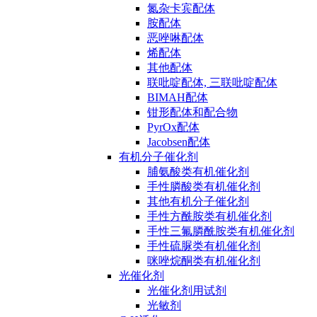
氮杂卡宾配体
胺配体
恶唑啉配体
烯配体
其他配体
联吡啶配体, 三联吡啶配体
BIMAH配体
钳形配体和配合物
PyrOx配体
Jacobsen配体
有机分子催化剂
脯氨酸类有机催化剂
手性膦酸类有机催化剂
其他有机分子催化剂
手性方酰胺类有机催化剂
手性三氟膦酰胺类有机催化剂
手性硫脲类有机催化剂
咪唑烷酮类有机催化剂
光催化剂
光催化剂用试剂
光敏剂