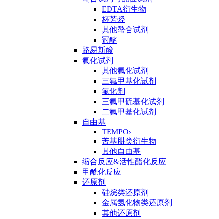
EDTA衍生物
杯芳烃
其他螯合试剂
冠醚
路易斯酸
氟化试剂
其他氟化试剂
三氟甲基化试剂
氟化剂
三氟甲硫基化试剂
二氟甲基化试剂
自由基
TEMPOs
苦基肼类衍生物
其他自由基
缩合反应&活性酯化反应
甲酰化反应
还原剂
硅烷类还原剂
金属氢化物类还原剂
其他还原剂