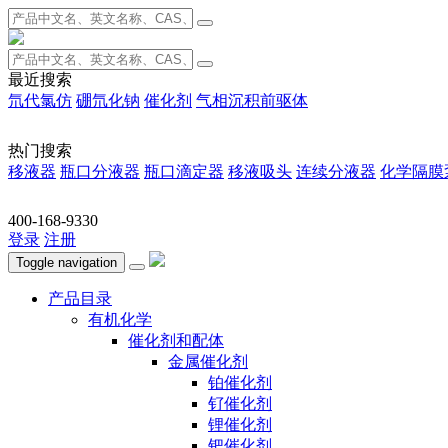
最近搜索
氘代氯仿
硼氘化钠
催化剂
气相沉积前驱体
热门搜索
移液器
瓶口分液器
瓶口滴定器
移液吸头
连续分液器
化学隔膜
400-168-9330
登录
注册
Toggle navigation
产品目录
有机化学
催化剂和配体
金属催化剂
铂催化剂
钌催化剂
锂催化剂
钯催化剂