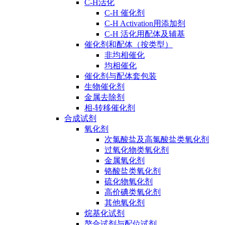
C-H活化
C-H 催化剂
C-H Activation用添加剂
C-H 活化用配体及辅基
催化剂和配体（按类型）
非均相催化
均相催化
催化剂与配体套包装
生物催化剂
金属去除剂
相-转移催化剂
合成试剂
氧化剂
次氯酸盐及高氯酸盐类氧化剂
过氧化物类氧化剂
金属氧化剂
铬酸盐类氧化剂
硫化物氧化剂
高价碘类氧化剂
其他氧化剂
烷基化试剂
螯合试剂与配位试剂