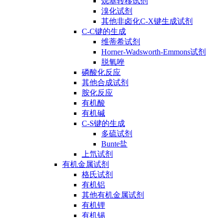
烷基转移试剂
溴化试剂
其他非卤化C-X键生成试剂
C-C键的生成
维蒂希试剂
Horner-Wadsworth-Emmons试剂
脱氧唑
磷酸化反应
其他合成试剂
胺化反应
有机酸
有机碱
C-S键的生成
多硫试剂
Bunte盐
上氘试剂
有机金属试剂
格氏试剂
有机铝
其他有机金属试剂
有机锂
有机锡