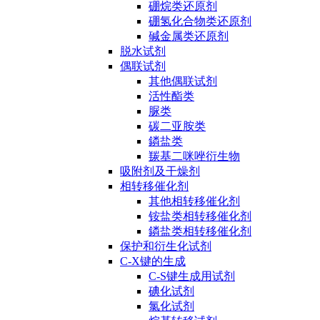
硼烷类还原剂
硼氢化合物类还原剂
碱金属类还原剂
脱水试剂
偶联试剂
其他偶联试剂
活性酯类
脲类
碳二亚胺类
鏻盐类
羰基二咪唑衍生物
吸附剂及干燥剂
相转移催化剂
其他相转移催化剂
铵盐类相转移催化剂
鏻盐类相转移催化剂
保护和衍生化试剂
C-X键的生成
C-S键生成用试剂
碘化试剂
氯化试剂