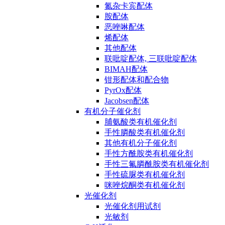
氮杂卡宾配体
胺配体
恶唑啉配体
烯配体
其他配体
联吡啶配体, 三联吡啶配体
BIMAH配体
钳形配体和配合物
PyrOx配体
Jacobsen配体
有机分子催化剂
脯氨酸类有机催化剂
手性膦酸类有机催化剂
其他有机分子催化剂
手性方酰胺类有机催化剂
手性三氟膦酰胺类有机催化剂
手性硫脲类有机催化剂
咪唑烷酮类有机催化剂
光催化剂
光催化剂用试剂
光敏剂