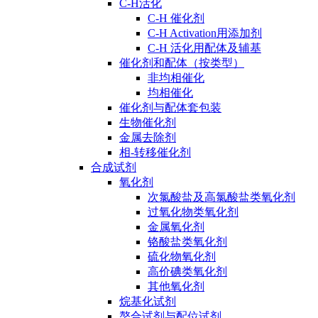
C-H活化
C-H 催化剂
C-H Activation用添加剂
C-H 活化用配体及辅基
催化剂和配体（按类型）
非均相催化
均相催化
催化剂与配体套包装
生物催化剂
金属去除剂
相-转移催化剂
合成试剂
氧化剂
次氯酸盐及高氯酸盐类氧化剂
过氧化物类氧化剂
金属氧化剂
铬酸盐类氧化剂
硫化物氧化剂
高价碘类氧化剂
其他氧化剂
烷基化试剂
螯合试剂与配位试剂