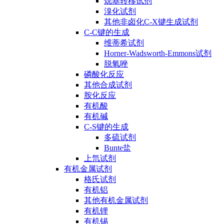
烷基转移试剂
溴化试剂
其他非卤化C-X键生成试剂
C-C键的生成
维蒂希试剂
Horner-Wadsworth-Emmons试剂
脱氧唑
磷酸化反应
其他合成试剂
胺化反应
有机酸
有机碱
C-S键的生成
多硫试剂
Bunte盐
上氘试剂
有机金属试剂
格氏试剂
有机铝
其他有机金属试剂
有机锂
有机锡