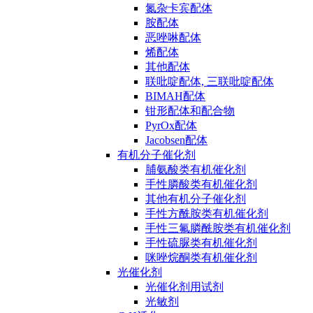
氮杂卡宾配体
胺配体
恶唑啉配体
烯配体
其他配体
联吡啶配体, 三联吡啶配体
BIMAH配体
钳形配体和配合物
PyrOx配体
Jacobsen配体
有机分子催化剂
脯氨酸类有机催化剂
手性膦酸类有机催化剂
其他有机分子催化剂
手性方酰胺类有机催化剂
手性三氟膦酰胺类有机催化剂
手性硫脲类有机催化剂
咪唑烷酮类有机催化剂
光催化剂
光催化剂用试剂
光敏剂