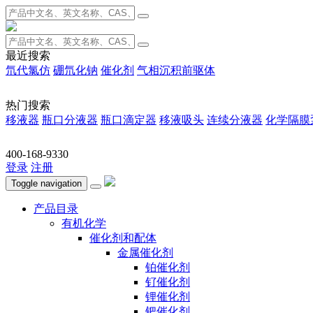
最近搜索
氘代氯仿
硼氘化钠
催化剂
气相沉积前驱体
热门搜索
移液器
瓶口分液器
瓶口滴定器
移液吸头
连续分液器
化学隔膜
400-168-9330
登录
注册
Toggle navigation
产品目录
有机化学
催化剂和配体
金属催化剂
铂催化剂
钌催化剂
锂催化剂
钯催化剂