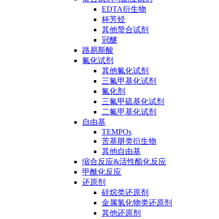
EDTA衍生物
杯芳烃
其他螯合试剂
冠醚
路易斯酸
氟化试剂
其他氟化试剂
三氟甲基化试剂
氟化剂
三氟甲硫基化试剂
二氟甲基化试剂
自由基
TEMPOs
苦基肼类衍生物
其他自由基
缩合反应&活性酯化反应
甲酰化反应
还原剂
硅烷类还原剂
金属氢化物类还原剂
其他还原剂