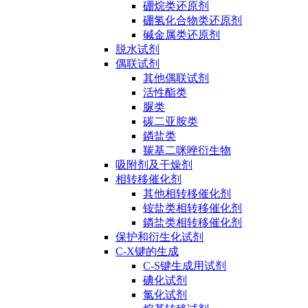
硼烷类还原剂
硼氢化合物类还原剂
碱金属类还原剂
脱水试剂
偶联试剂
其他偶联试剂
活性酯类
脲类
碳二亚胺类
鏻盐类
羰基二咪唑衍生物
吸附剂及干燥剂
相转移催化剂
其他相转移催化剂
铵盐类相转移催化剂
鏻盐类相转移催化剂
保护和衍生化试剂
C-X键的生成
C-S键生成用试剂
碘化试剂
氯化试剂