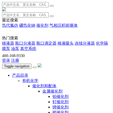
最近搜索
氘代氯仿
硼氘化钠
催化剂
气相沉积前驱体
热门搜索
移液器
瓶口分液器
瓶口滴定器
移液吸头
连续分液器
化学隔
膜泵
油泵
真空系统
400-168-9330
登录
注册
Toggle navigation
产品目录
有机化学
催化剂和配体
金属催化剂
铂催化剂
钌催化剂
锂催化剂
钯催化剂