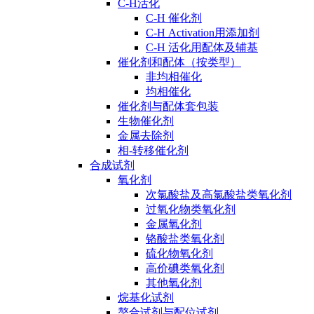
C-H活化
C-H 催化剂
C-H Activation用添加剂
C-H 活化用配体及辅基
催化剂和配体（按类型）
非均相催化
均相催化
催化剂与配体套包装
生物催化剂
金属去除剂
相-转移催化剂
合成试剂
氧化剂
次氯酸盐及高氯酸盐类氧化剂
过氧化物类氧化剂
金属氧化剂
铬酸盐类氧化剂
硫化物氧化剂
高价碘类氧化剂
其他氧化剂
烷基化试剂
螯合试剂与配位试剂