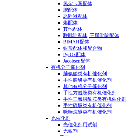
氮杂卡宾配体
胺配体
恶唑啉配体
烯配体
其他配体
联吡啶配体, 三联吡啶配体
BIMAH配体
钳形配体和配合物
PyrOx配体
Jacobsen配体
有机分子催化剂
脯氨酸类有机催化剂
手性膦酸类有机催化剂
其他有机分子催化剂
手性方酰胺类有机催化剂
手性三氟膦酰胺类有机催化剂
手性硫脲类有机催化剂
咪唑烷酮类有机催化剂
光催化剂
光催化剂用试剂
光敏剂