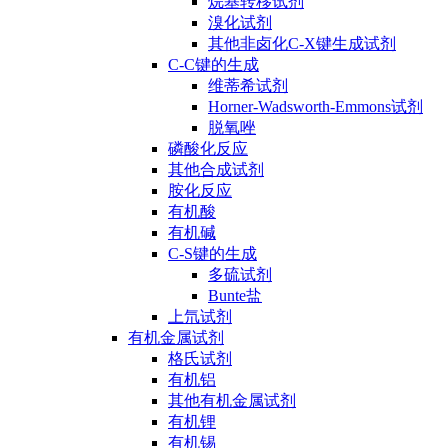
烷基转移试剂
溴化试剂
其他非卤化C-X键生成试剂
C-C键的生成
维蒂希试剂
Horner-Wadsworth-Emmons试剂
脱氧唑
磷酸化反应
其他合成试剂
胺化反应
有机酸
有机碱
C-S键的生成
多硫试剂
Bunte盐
上氘试剂
有机金属试剂
格氏试剂
有机铝
其他有机金属试剂
有机锂
有机锡