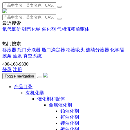
最近搜索
氘代氯仿
硼氘化钠
催化剂
气相沉积前驱体
热门搜索
移液器
瓶口分液器
瓶口滴定器
移液吸头
连续分液器
化学隔
膜泵
油泵
真空系统
400-168-9330
登录
注册
Toggle navigation
产品目录
有机化学
催化剂和配体
金属催化剂
铂催化剂
钌催化剂
锂催化剂
钯催化剂