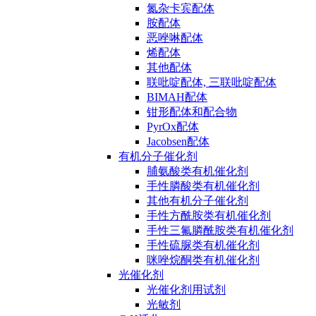
氮杂卡宾配体
胺配体
恶唑啉配体
烯配体
其他配体
联吡啶配体, 三联吡啶配体
BIMAH配体
钳形配体和配合物
PyrOx配体
Jacobsen配体
有机分子催化剂
脯氨酸类有机催化剂
手性膦酸类有机催化剂
其他有机分子催化剂
手性方酰胺类有机催化剂
手性三氟膦酰胺类有机催化剂
手性硫脲类有机催化剂
咪唑烷酮类有机催化剂
光催化剂
光催化剂用试剂
光敏剂