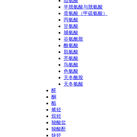
组氨酸
半胱氨酸与胱氨酸
蛋氨酸（甲硫氨酸）
丙氨酸
甘氨酸
脯氨酸
谷氨酰胺
酪氨酸
肌氨酸
亮氨酸
鸟氨酸
色氨酸
天冬酰胺
天冬氨酸
醛
酮
酯
烯烃
烷烃
羧酸盐
羧酸酐
炔烃