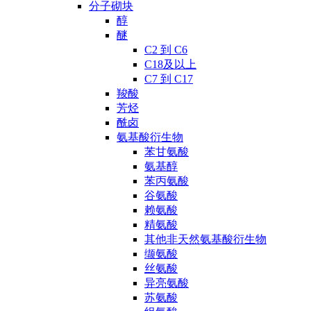
分子砌块
醇
醚
C2 到 C6
C18及以上
C7 到 C17
羧酸
芳烃
酰卤
氨基酸衍生物
苯甘氨酸
氨基醇
苯丙氨酸
谷氨酸
赖氨酸
精氨酸
其他非天然氨基酸衍生物
缬氨酸
丝氨酸
异亮氨酸
苏氨酸