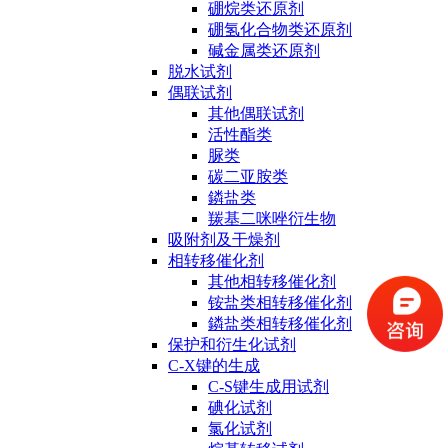
硼烷类还原剂
硼氢化合物类还原剂
碱金属类还原剂
脱水试剂
偶联试剂
其他偶联试剂
活性酯类
脲类
碳二亚胺类
鏻盐类
羰基二咪唑衍生物
吸附剂及干燥剂
相转移催化剂
其他相转移催化剂
铵盐类相转移催化剂
鏻盐类相转移催化剂
保护和衍生化试剂
C-X键的生成
C-S键生成用试剂
碘化试剂
氯化试剂