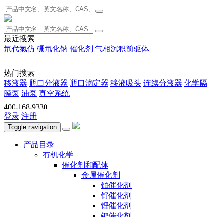
最近搜索
氘代氯仿
硼氘化钠
催化剂
气相沉积前驱体
热门搜索
移液器
瓶口分液器
瓶口滴定器
移液吸头
连续分液器
化学隔
膜泵
油泵
真空系统
400-168-9330
登录
注册
Toggle navigation
产品目录
有机化学
催化剂和配体
金属催化剂
铂催化剂
钌催化剂
锂催化剂
钯催化剂