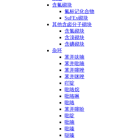
含氟砌块
氟标记化合物
SuFEx砌块
其他含卤分子砌块
含氯砌块
含溴砌块
含碘砌块
杂环
苯并呋喃
苯并吡喃
苯并噻唑
苯并咪唑
吖啶
吡咯烷
吡咯啉
吡咯
苯并噻吩
吡啶
吡喃
吡嗪
哒嗪