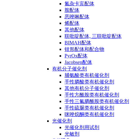
氮杂卡宾配体
胺配体
恶唑啉配体
烯配体
其他配体
联吡啶配体, 三联吡啶配体
BIMAH配体
钳形配体和配合物
PyrOx配体
Jacobsen配体
有机分子催化剂
脯氨酸类有机催化剂
手性膦酸类有机催化剂
其他有机分子催化剂
手性方酰胺类有机催化剂
手性三氟膦酰胺类有机催化剂
手性硫脲类有机催化剂
咪唑烷酮类有机催化剂
光催化剂
光催化剂用试剂
光敏剂